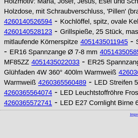
Holzmotiv: Maria, Josef, Jesus, Esel und S
Holzdose, mit Schraubverschluss, 'Pillen' (
-
4260140526594
Kochlöffel, spitz, ovale Ke
-
4260140528123
Grillspieße, 25 Stück, masc
-
mitlaufende Körnerspitze
4051435011945
-
ER16 Spannzange Ø 7-8 mm
4051435058
-
MF85ZZ
4051435022033
ER25 Spannzan
Glühfaden 4W 360° 400lm Warmweiß
42603
-
Warmweiß
4260365560489
LED Streifen 
-
4260365564074
LED Leuchtstoffröhre Fr
-
4260365572741
LED E27 Cornlight Birne
Imp