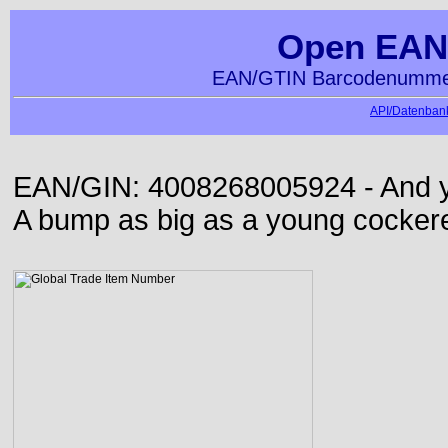
Open EAN
EAN/GTIN Barcodenummer
API/Datenbank
EAN/GIN: 4008268005924 - And yet
A bump as big as a young cockere