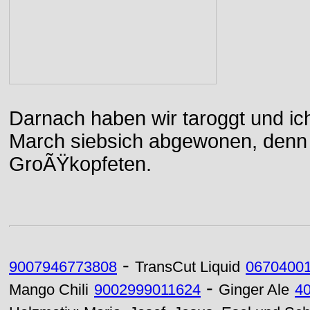
Darnach haben wir taroggt und ic
March siebsich abgewonen, denn d
GroÃŸkopfeten.
-
9007946773808
TransCut Liquid
0670400
-
Mango Chili
9002999011624
Ginger Ale
4