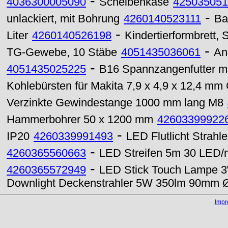
-
4036300005090
Scheibenkäse
425035051
-
unlackiert, mit Bohrung
4260140523111
Ba
-
Liter
4260140526198
Kindertierformbrett,
-
TG-Gewebe, 10 Stäbe
4051435036061
An
-
4051435025225
B16 Spannzangenfutter m
Kohlebürsten für Makita 7,9 x 4,9 x 12,4 mm 
Verzinkte Gewindestange 1000 mm lang M8
Hammerbohrer 50 x 1200 mm
42603399922
-
IP20
4260339991493
LED Flutlicht Strah
-
4260365560663
LED Streifen 5m 30 LED/
-
4260365572949
LED Stick Touch Lampe 3W
Downlight Deckenstrahler 5W 350lm 90mm Ø
Imp