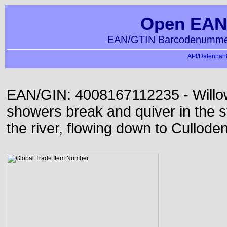
Open EAN
EAN/GTIN Barcodenummer
API/Datenbank
EAN/GIN: 4008167112235 - Willo
showers break and quiver in the s
the river, flowing down to Culloden