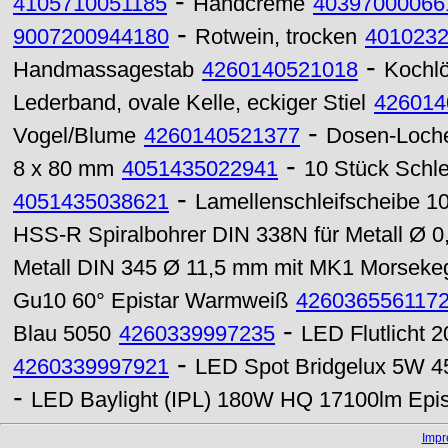
-
4105710051185
Handcreme
40397000066
-
9007200944180
Rotwein, trocken
401023
-
Handmassagestab
4260140521018
Kochlöf
Lederband, ovale Kelle, eckiger Stiel
426014
-
Vogel/Blume
4260140521377
Dosen-Loch
-
8 x 80 mm
4051435022941
10 Stück Schle
-
4051435038621
Lamellenschleifscheibe 1
HSS-R Spiralbohrer DIN 338N für Metall Ø 
Metall DIN 345 Ø 11,5 mm mit MK1 Morsekeg
Gu10 60° Epistar Warmweiß
426036556117
-
Blau 5050
4260339997235
LED Flutlicht
-
4260339997921
LED Spot Bridgelux 5W 
-
LED Baylight (IPL) 180W HQ 17100lm Epi
Imp