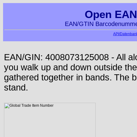
Open EAN
EAN/GTIN Barcodenummer
API/Datenbank
EAN/GIN: 4008073125008 - All alon
you walk up and down outside th
gathered together in bands. The b
stand.