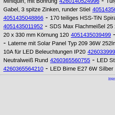
-
Miniquirl, mit Bohrung
4260140524996
Tür
Gabel, 3 spitze Zinken, runder Stiel
4051435
-
4051435048866
170 teiliges HSS-TiN Spi
-
4051435011952
SDS Max Flachmeißel 25
20 x 330 mm Körnung 120
4051435039499
-
Laterne mit Solar Panel Typ 209 36W 25
10A für LED Beleuchtungen IP20
42603399
-
Neutralweiß Rund
4260365560755
LED St
-
4260365564210
LED Birne E27 6W Silbe
Imp