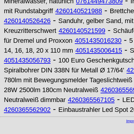
-
Mineralwasser, natürlich
0761449473809
I
-
mit Rundstabgriff
4260140521988
Brettche
-
4260140526426
Sanduhr, gelber Sand, mit 
-
Kreuzritterschwert
4260140521599
Schäufe
-
für Dremel und Proxxon
4051435016230
5
-
14, 16, 18, 20 x 110 mm
4051435006415
S
-
4051435056793
100 Euro Geschenkgutsch
Spiralbohrer DIN 338N für Metall Ø 17/64'
42
780lm mit Bewegungsmelder Tageslichtweiß
28W 2500lm 180cm Neutralweiß
426036556
-
Neutralweiß dimmbar
4260365567105
LED
-
4260365562902
Einbaustrahler Led Spot 
Imp