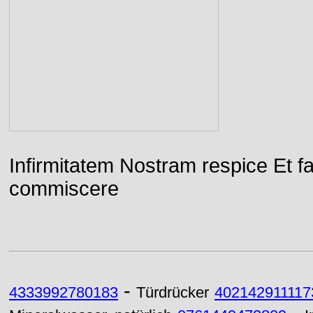
Infirmitatem Nostram respice E
commiscere
-
4333992780183
Türdrücker
402142911117