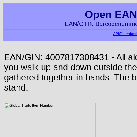
Open EAN
EAN/GTIN Barcodenummer
API/Datenbank
EAN/GIN: 4007817308431 - All alon
you walk up and down outside th
gathered together in bands. The b
stand.