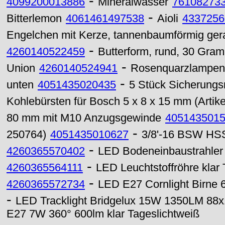
-
4099200013886
Mineralwasser
76108273
-
Bitterlemon
4061461497538
Aioli
4337256
Engelchen mit Kerze, tannenbaumförmig ge
-
4260140522459
Butterform, rund, 30 Gra
-
Union
4260140524941
Rosenquarzlampensc
-
unten
4051435020435
5 Stück Sicherungs
Kohlebürsten für Bosch 5 x 8 x 15 mm (Artik
80 mm mit M10 Anzugsgewinde
405143501
-
250764)
4051435010627
3/8'-16 BSW HSS
-
4260365570402
LED Bodeneinbaustrahle
-
4260365564111
LED Leuchtstoffröhre kla
-
4260365572734
LED E27 Cornlight Birn
-
LED Tracklight Bridgelux 15W 1350LM 8
E27 7W 360° 600lm klar Tageslichtweiß