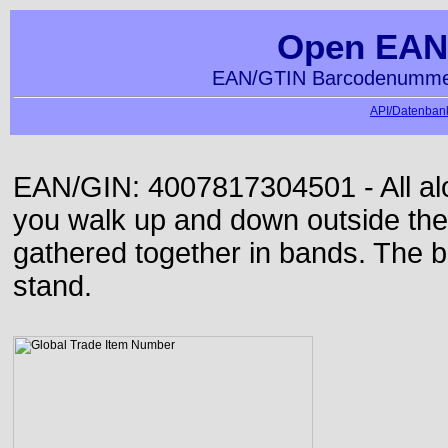
Open EAN
EAN/GTIN Barcodenummer
API/Datenbank
EAN/GIN: 4007817304501 - All alon
you walk up and down outside th
gathered together in bands. The b
stand.