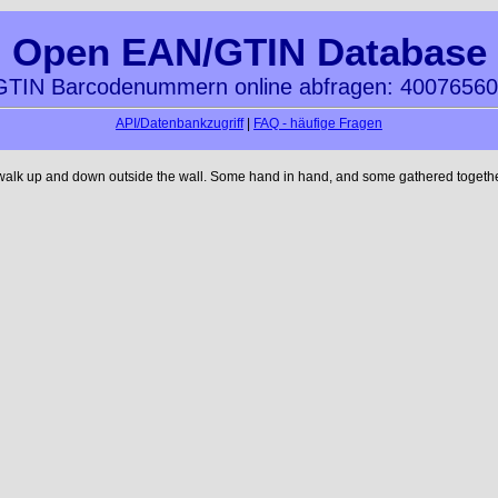
Open EAN/GTIN Database
TIN Barcodenummern online abfragen: 4007656
API/Datenbankzugriff
|
FAQ - häufige Fragen
 walk up and down outside the wall. Some hand in hand, and some gathered together