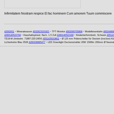
Infirmitatem Nostram respice Et fac hominem Cum amorem Tuum commiscere
-
-
-
42002611
Mineralwasser
4032623101921
TFT-Monitor
4002000705806
Modelleisenbahn
40024480
-
-
4260140522794
Haushaltspinsel, flach, 1,5 Zoll
4260140522169
Kindertierformbrett, Schwein
40514
-
TE18-M (Artikelnr. 71887-220-240V)
4051435019811
Ø 125 mm Polierscheibe für Gestein (trocken) K
-
Lichterkette Blau 3528
4260339995477
LED Downlight Deckenstrahler 20W 1500lm 200mm Ø Neutra