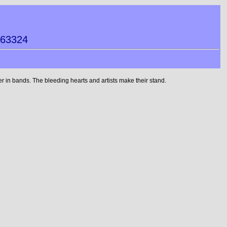
063324
 in bands. The bleeding hearts and artists make their stand.