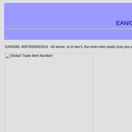
EAN/G
EAN/GIN: 4007656063324 - All alone, or in two's, the ones who really love you