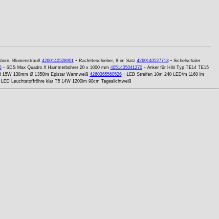
-
-
Ahorn, Blumenstrauß
4260140528901
Racletteschieber, 8 im Satz
4260140527713
Sichelschäler
-
-
5
SDS Max Quadro X Hammerbohrer 20 x 1000 mm
4051435041270
Anker für Hilti Typ TE14 TE15
-
3 15W 138mm Ø 1350lm Epistar Warmweiß
4260365560526
LED Streifen 10m 240 LED/m 1160 lm
-
LED Leuchtstoffröhre klar T5 14W 1200lm 90cm Tageslichtweiß