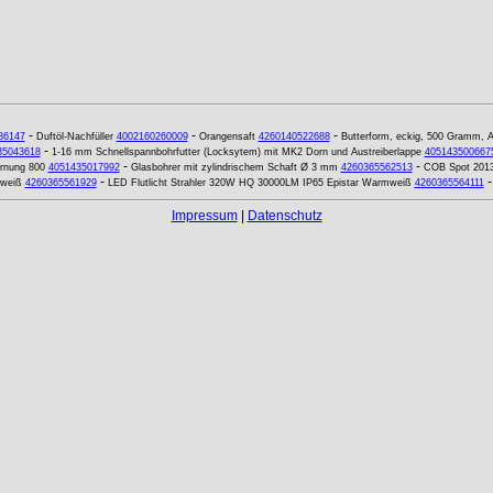
-
-
-
86147
Duftöl-Nachfüller
4002160260009
Orangensaft
4260140522688
Butterform, eckig, 500 Gramm, 
-
35043618
1-16 mm Schnellspannbohrfutter (Locksytem) mit MK2 Dorn und Austreiberlappe
405143500667
-
-
örnung 800
4051435017992
Glasbohrer mit zylindrischem Schaft Ø 3 mm
4260365562513
COB Spot 201
-
lweiß
4260365561929
LED Flutlicht Strahler 320W HQ 30000LM IP65 Epistar Warmweiß
4260365564111
Impressum
|
Datenschutz