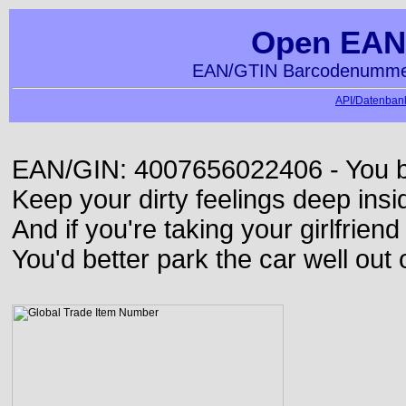
Open EAN
EAN/GTIN Barcodenummer
API/Datenbank
EAN/GIN: 4007656022406 - You bett
Keep your dirty feelings deep insi
And if you're taking your girlfriend
You'd better park the car well out 