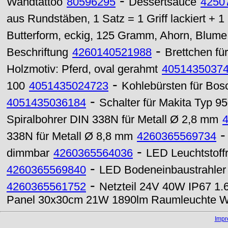
-
Wandtattoo
80596295
Dessertsauce
4250
aus Rundstäben, 1 Satz = 1 Griff lackiert + 1 G
Butterform, eckig, 125 Gramm, Ahorn, Blume
-
Beschriftung
4260140521988
Brettchen fü
Holzmotiv: Pferd, oval gerahmt
4051435037
-
100
4051435024723
Kohlebürsten für Bos
-
4051435036184
Schalter für Makita Typ 9
Spiralbohrer DIN 338N für Metall Ø 2,8 mm
338N für Metall Ø 8,8 mm
4260365569734
-
dimmbar
4260365564036
LED Leuchtstof
-
4260365569840
LED Bodeneinbaustrahler
-
4260365561752
Netzteil 24V 40W IP67 1.
Panel 30x30cm 21W 1890lm Raumleuchte 
Imp