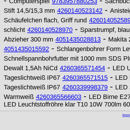
-
-
Computerspiel
9783957880253
Sachbuc
-
Stift 14,5/15,3 mm
4260140523142
Anistei
Schäufelchen flach, Griff rund
42601405258
-
schlicht
4260140528970
Sparstrumpf, blau
-
Abzieher 300 mm
4051435028813
Makita
-
4051435015592
Schlangenbohrer Form Lew
Schnellspannbohrfutter mit 1000 mm SDS Pl
-
Dewalt 1,5Ah NiCd
4260365571454
LED U
-
Tageslichtweiß IP67
4260365571515
LED 
-
Tageslichtweiß IP67
4260339998379
LED 
-
Warmweiß
4260365566603
LED Birne E27
LED Leuchtstoffröhre klar T10 10W 700lm 6
Imp