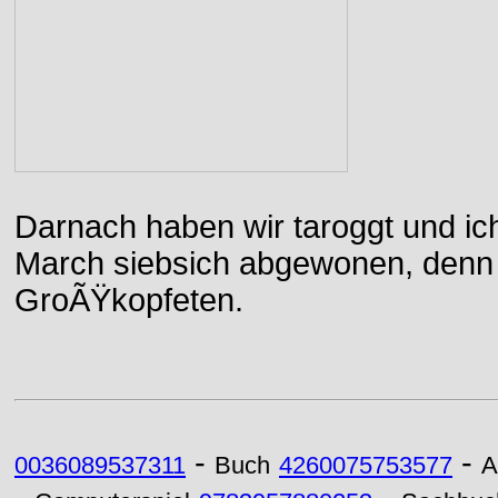
Darnach haben wir taroggt und ic
March siebsich abgewonen, denn d
GroÃŸkopfeten.
-
-
0036089537311
Buch
4260075753577
A