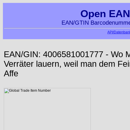
Open EAN
EAN/GTIN Barcodenummer
API/Datenbank
EAN/GIN: 4006581001777 - Wo Me
Verräter lauern, weil man dem Fei
Affe