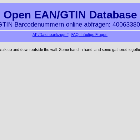
Open EAN/GTIN Database
TIN Barcodenummern online abfragen: 4006338
API/Datenbankzugriff
|
FAQ - häufige Fragen
 walk up and down outside the wall. Some hand in hand, and some gathered together