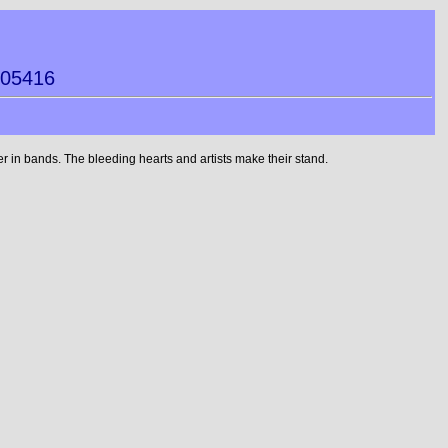
005416
 in bands. The bleeding hearts and artists make their stand.