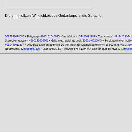
Die unmittelbare Wirklichkeit des Gedankens ist die Sprache.
-
-
-
0093149078696
Babytrage
4260101645685
Verstärker
4104420072787
Tomatensaft
871244210441
-
-
Sternchen gerahmt
4260140526709
Grillzange, geleimt, geölt
4260140526945
Serviettenhalter, halb
-
4051435011297
Universal Diamantsegment 10 mm hoch für Diamantbohrkronen Ø 600 mm
40514350
-
Neutralweiß
4260365569475
LED PAR20 E27 Strahler 6W 440lm 90° Epistar Tageslichtweiß
4260365