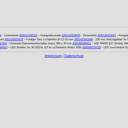
-
-
-
-
4
Lichterkette
5000112546514
Orangenlimonade
4260140528925
Dosierlöffel
4260140523067
Anisgeb
-
-
rund
4051435025478
9 teiliger Satz Lochpfeifen Ø 2,5-10 mm
4051435042086
230 mm Holzsägeblatt für
-
-
13314
Universal Diamanttrennscheibe (nass) 350 x 30 mm
4260365569451
LED PAR20 E27 Strahler 6W
-
-
560625
LED Streifen 1m 30 LED/m 115 lm Lichterkette Weiss 5050
4260365579726
LED Leuchtmittel 
Impressum
|
Datenschutz