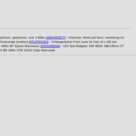
-
äckform, gehämmert, oval, 4 Bilder
4260140528772
Holzmotiv: Mond und Stern, sternförmig mit
-
 Reciprosäge (medium)
4051435015622
Schlangenbohrer Form Lewis für Holz 16 x 200 mm
-
 440lm 90° Epistar Warmweiss
4260339998386
LED Spot Bridgelux 10W 900lm 188x145mm 57°
G24 8W 340lm 5730 16LED Chips Warmweiß