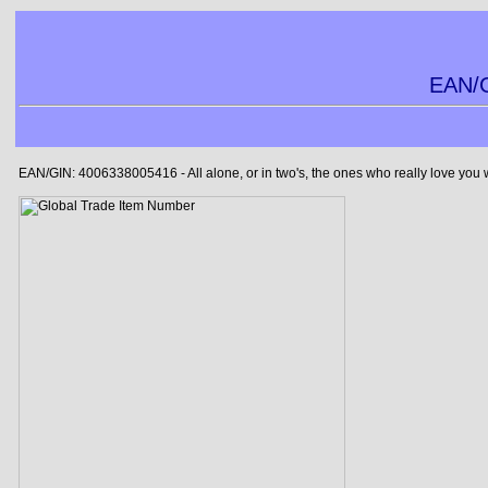
EAN/G
EAN/GIN: 4006338005416 - All alone, or in two's, the ones who really love you