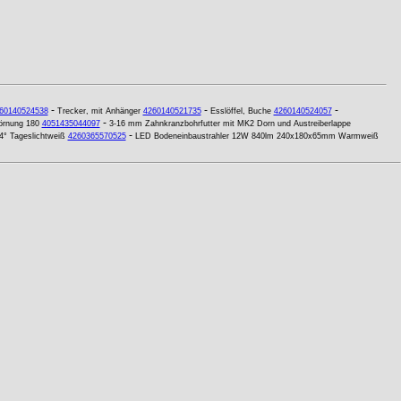
-
-
-
60140524538
Trecker, mit Anhänger
4260140521735
Esslöffel, Buche
4260140524057
-
Körnung 180
4051435044097
3-16 mm Zahnkranzbohrfutter mit MK2 Dorn und Austreiberlappe
-
° Tageslichtweiß
4260365570525
LED Bodeneinbaustrahler 12W 840lm 240x180x65mm Warmweiß