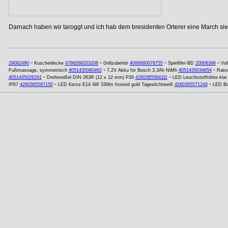
Darnach haben wir taroggt und ich hab dem bresidenten Orterer eine March si
-
-
-
-
29082490
Kuscheldecke
0799268203208
Grillzubehör
4006680078755
Spielfilm-BD
20006396
Vol
-
-
Fußmassage, symmetrisch
4051435060462
7,2V Akku für Bosch 3,3Ah NiMh
4051435034654
Rats
-
-
4051435026291
Drehmeißel DIN 263R (12 x 12 mm) P30
4260365564111
LED Leuchtstoffröhre kla
-
-
IP67
4260365567150
LED Kerze E14 4W 330lm frosted gold Tageslichtweiß
4260365571249
LED Bo