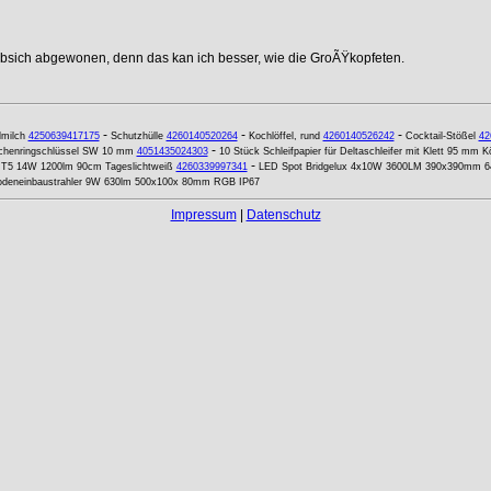
ebsich abgewonen, denn das kan ich besser, wie die GroÃŸkopfeten.
-
-
-
lmilch
4250639417175
Schutzhülle
4260140520264
Kochlöffel, rund
4260140526242
Cocktail-Stößel
42
-
chenringschlüssel SW 10 mm
4051435024303
10 Stück Schleifpapier für Deltaschleifer mit Klett 95 mm 
-
r T5 14W 1200lm 90cm Tageslichtweiß
4260339997341
LED Spot Bridgelux 4x10W 3600LM 390x390mm 64
deneinbaustrahler 9W 630lm 500x100x 80mm RGB IP67
Impressum
|
Datenschutz