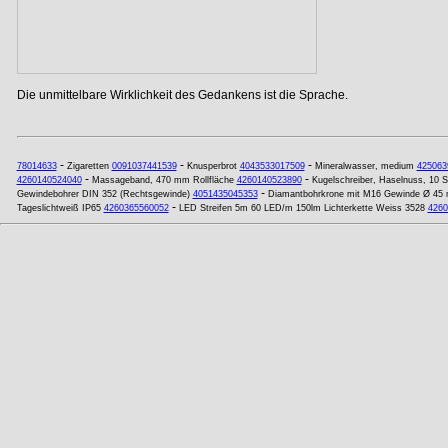
Die unmittelbare Wirklichkeit des Gedankens ist die Sprache.
-
-
-
78014633
Zigaretten
0091037441539
Knusperbrot
4043533017509
Mineralwasser, medium
425063
-
-
4260140524040
Massageband, 470 mm Rollfläche
4260140523890
Kugelschreiber, Haselnuss, 10 S
-
Gewindebohrer DIN 352 (Rechtsgewinde)
4051435045353
Diamantbohrkrone mit M16 Gewinde Ø 45
-
Tageslichtweiß IP65
4260365560052
LED Streifen 5m 60 LED/m 150lm Lichterkette Weiss 3528
4260