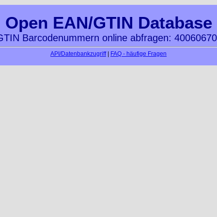
Open EAN/GTIN Database
TIN Barcodenummern online abfragen: 4006067
API/Datenbankzugriff
|
FAQ - häufige Fragen