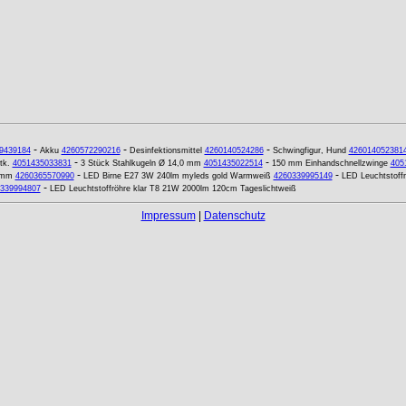
-
-
-
9439184
Akku
4260572290216
Desinfektionsmittel
4260140524286
Schwingfigur, Hund
426014052381
-
-
tk.
4051435033831
3 Stück Stahlkugeln Ø 14,0 mm
4051435022514
150 mm Einhandschnellzwinge
405
-
-
 mm
4260365570990
LED Birne E27 3W 240lm myleds gold Warmweiß
4260339995149
LED Leuchtstoff
-
339994807
LED Leuchtstoffröhre klar T8 21W 2000lm 120cm Tageslichtweiß
Impressum
|
Datenschutz