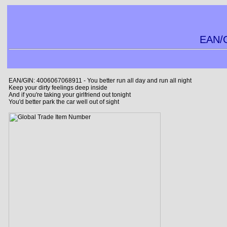
EAN/G
EAN/GIN: 4006067068911 - You better run all day and run all night
Keep your dirty feelings deep inside
And if you're taking your girlfriend out tonight
You'd better park the car well out of sight