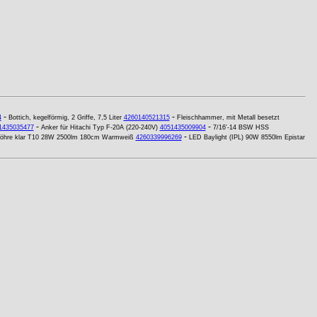
-
-
4
Bottich, kegelförmig, 2 Griffe, 7,5 Liter
4260140521315
Fleischhammer, mit Metall besetzt
-
-
1435035477
Anker für Hitachi Typ F-20A (220-240V)
4051435009904
7/16'-14 BSW HSS
-
röhre klar T10 28W 2500lm 180cm Warmweiß
4260339996269
LED Baylight (IPL) 90W 8550lm Epistar