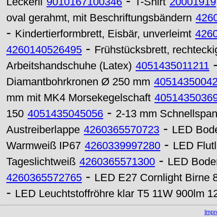
-
Leckerli
9010167100346
T-Shirt
20001919
oval gerahmt, mit Beschriftungsbändern
426
-
Kindertierformbrett, Eisbär, unverleimt
426
-
4260140526495
Frühstücksbrett, rechteck
Arbeitshandschuhe (Latex)
4051435011211
Diamantbohrkronen Ø 250 mm
4051435004
mm mit MK4 Morsekegelschaft
4051435036
-
150
4051435045056
2-13 mm Schnellspann
-
Austreiberlappe
4260365570723
LED Bode
-
Warmweiß IP67
4260339997280
LED Flut
-
Tageslichtweiß
4260365571300
LED Bode
-
4260365572765
LED E27 Cornlight Birne
-
LED Leuchtstoffröhre klar T5 11W 900lm
Imp