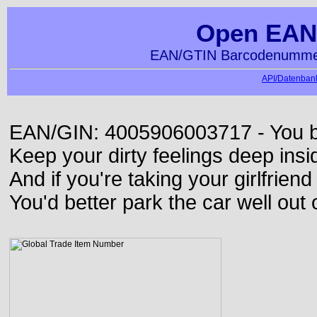
Open EAN
EAN/GTIN Barcodenummer
API/Datenbank
EAN/GIN: 4005906003717 - You bett
Keep your dirty feelings deep insi
And if you're taking your girlfriend
You'd better park the car well out 