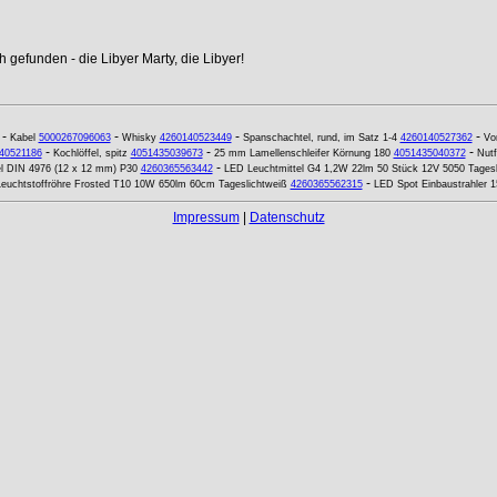
 gefunden - die Libyer Marty, die Libyer!
-
-
-
-
Kabel
5000267096063
Whisky
4260140523449
Spanschachtel, rund, im Satz 1-4
4260140527362
Vo
-
-
-
40521186
Kochlöffel, spitz
4051435039673
25 mm Lamellenschleifer Körnung 180
4051435040372
Nutf
-
l DIN 4976 (12 x 12 mm) P30
4260365563442
LED Leuchtmittel G4 1,2W 22lm 50 Stück 12V 5050 Tagesl
-
euchtstoffröhre Frosted T10 10W 650lm 60cm Tageslichtweiß
4260365562315
LED Spot Einbaustrahler
Impressum
|
Datenschutz