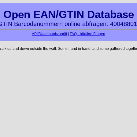
Open EAN/GTIN Database
TIN Barcodenummern online abfragen: 4004880
API/Datenbankzugriff
|
FAQ - häufige Fragen
 walk up and down outside the wall. Some hand in hand, and some gathered together