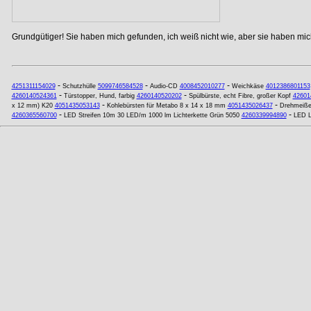
Grundgütiger! Sie haben mich gefunden, ich weiß nicht wie, aber sie haben mich
-
-
-
4251311154029
Schutzhülle
5099746584528
Audio-CD
4008452010277
Weichkäse
4012386801153
-
-
4260140524361
Türstopper, Hund, farbig
4260140520202
Spülbürste, echt Fibre, großer Kopf
42601
-
-
x 12 mm) K20
4051435053143
Kohlebürsten für Metabo 8 x 14 x 18 mm
4051435026437
Drehmeiße
-
-
4260365560700
LED Streifen 10m 30 LED/m 1000 lm Lichterkette Grün 5050
4260339994890
LED L