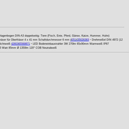
rlagenbogen DIN-A3 doppelseitig: Tiere (Fisch, Ente, Pferd, Gänse, Katze, Hummer, Huhn)
-
räser für Oberfräser 4 x 41 mm Schaftdurchmesser 6 mm
4051435026383
Drehmeißel DIN 4972 (12
-
ichtweiß
4260365569871
LED Bodeneinbaustrahler 3W 270lm 65x90mm Warmweiß IP67
 15 Watt 85mm Ø 1350lm 120° COB Neutralweiß