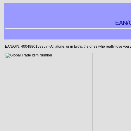
EAN/G
EAN/GIN: 4004880158857 - All alone, or in two's, the ones who really love you