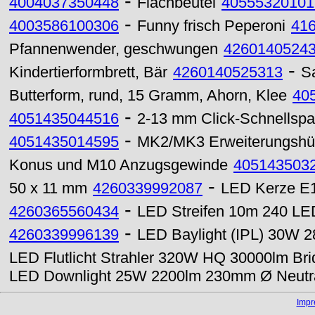
-
4004037350448
Flachbeutel
40555320101
-
4003586100306
Funny frisch Peperoni
41
Pfannenwender, geschwungen
4260140524
-
Kindertierformbrett, Bär
4260140525313
S
Butterform, rund, 15 Gramm, Ahorn, Klee
40
-
4051435044516
2-13 mm Click-Schnellspa
-
4051435014595
MK2/MK3 Erweiterungshü
Konus und M10 Anzugsgewinde
405143503
-
50 x 11 mm
4260339992087
LED Kerze E1
-
4260365560434
LED Streifen 10m 240 LE
-
4260339996139
LED Baylight (IPL) 30W 2
LED Flutlicht Strahler 320W HQ 30000lm Br
LED Downlight 25W 2200lm 230mm Ø Neutr
Imp