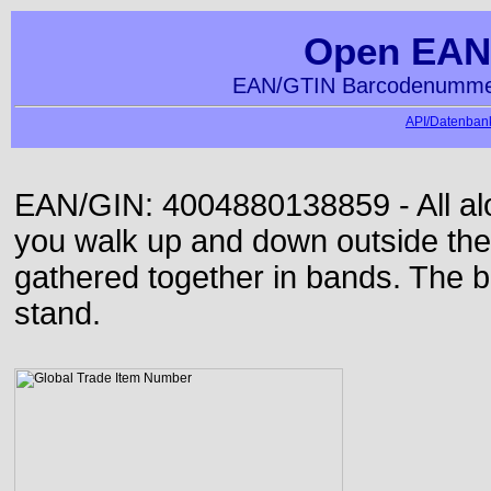
Open EAN
EAN/GTIN Barcodenummer
API/Datenbank
EAN/GIN: 4004880138859 - All alon
you walk up and down outside th
gathered together in bands. The b
stand.