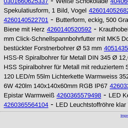
-
0301660625337
Weiße Schokolade
40406
Spekulatiusform, 1 Bild, Vogel
42601405268
-
4260140522701
Butterform, eckig, 500 G
-
Biene mit Herz
4260140520592
Krauthobel
mm Click-Schnellspannbohrfutter mit MK5 
bestückter Forstnerbohrer Ø 53 mm
4051435
HSS-R Spiralbohrer für Metall DIN 345 Ø 1
HSS Spiralbohrer für Metall mit reduziertem
120 LED/m 55lm Lichterkette Warmweiss 35
6W 420lm 140x140x60mm RGB IP67
42603
-
Epistar Warmweiß
4260365579498
LED K
-
4260365564104
LED Leuchtstoffröhre kla
Imp