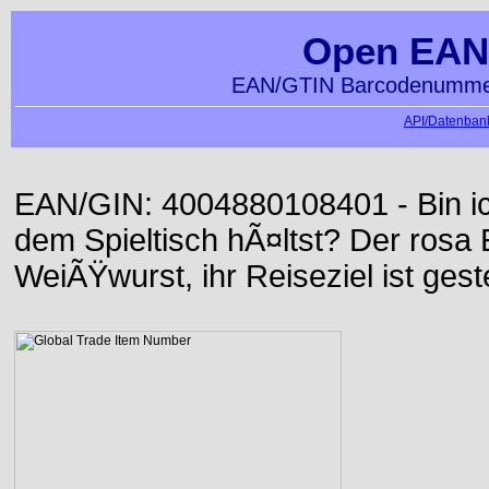
Open EAN
EAN/GTIN Barcodenummer
API/Datenbank
EAN/GIN: 4004880108401 - Bin ich
dem Spieltisch hÃ¤ltst? Der rosa E
WeiÃŸwurst, ihr Reiseziel ist gest