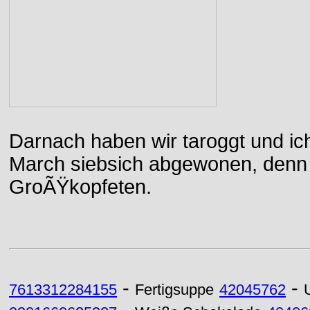
Darnach haben wir taroggt und ic
March siebsich abgewonen, denn d
GroÃŸkopfeten.
-
-
7613312284155
Fertigsuppe
42045762