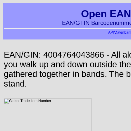
Open EAN
EAN/GTIN Barcodenummer
API/Datenbank
EAN/GIN: 4004764043866 - All alon
you walk up and down outside th
gathered together in bands. The b
stand.