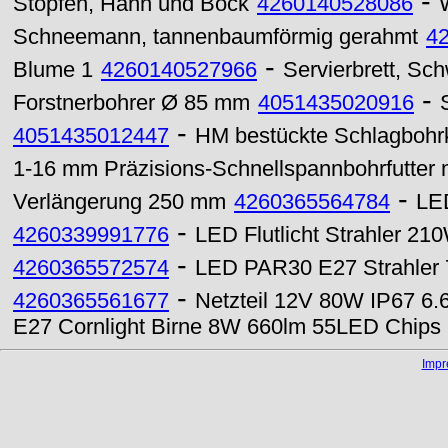
-
Stopfen, Hahn und Bock
4260140528086
Schneemann, tannenbaumförmig gerahmt
4
-
Blume 1
4260140527966
Servierbrett, Schw
-
Forstnerbohrer Ø 85 mm
4051435020916
-
4051435012447
HM bestückte Schlagboh
1-16 mm Präzisions-Schnellspannbohrfutter 
-
Verlängerung 250 mm
4260365564784
LED
-
4260339991776
LED Flutlicht Strahler 2
-
4260365572574
LED PAR30 E27 Strahler 
-
4260365561677
Netzteil 12V 80W IP67 6.
E27 Cornlight Birne 8W 660lm 55LED Chips 
Imp