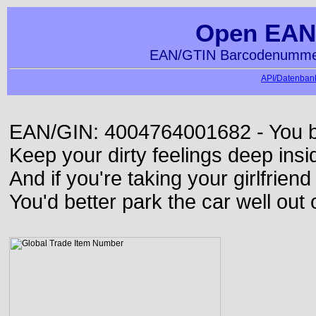
Open EAN
EAN/GTIN Barcodenummer
API/Datenbank
EAN/GIN: 4004764001682 - You bett
Keep your dirty feelings deep insi
And if you're taking your girlfriend
You'd better park the car well out 