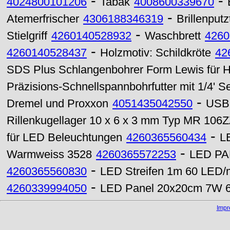
-
-
4024800101206
Tabak
4008600339670
-
Atemerfrischer
4306188346319
Brillenput
-
Stielgriff
4260140528932
Waschbrett
4260
-
4260140528437
Holzmotiv: Schildkröte
42
SDS Plus Schlangenbohrer Form Lewis für 
Präzisions-Schnellspannbohrfutter mit 1/4' S
-
Dremel und Proxxon
4051435042550
USB 
Rillenkugellager 10 x 6 x 3 mm Typ MR 106
-
für LED Beleuchtungen
4260365560434
L
-
Warmweiss 3528
4260365572253
LED PAR
-
4260365560830
LED Streifen 1m 60 LED/
-
4260339994050
LED Panel 20x20cm 7W 
Imp