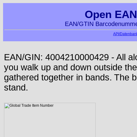
Open EAN
EAN/GTIN Barcodenummer
API/Datenbank
EAN/GIN: 4004210000429 - All alon
you walk up and down outside th
gathered together in bands. The b
stand.