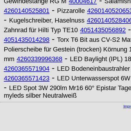
-
Gewindestange RG M
40004617
Salamisn
-
4260140525801
Pizzarolle
426014052065
-
Kugelschreiber, Haselnuss
426014052840
Zahnrad für Hilti Typ TE10
4051435056892
-
4051435014298
Torx T6 Bit aus CV-S2 Ma
Polierscheibe für Gestein (trocken) Körnung
-
mm
4260339996368
LED Baylight (IPL) 
-
4260365571904
LED Bodeneinbaustrahle
-
4260365571423
LED Unterwasserspot 6
-
LED Spot 3W 290lm Mr16 60° Epistar Tage
myleds silber Neutralweiß
Imp