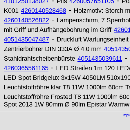
-
-
4101250138027
Pils
4260057651105
Po
-
K001
4260140528468
Holzmotiv: Storch m
-
4260140526822
Lampenschirm, 7 Sperrholz
mit Griff und Aufhängebohrung im Griff
4260
-
4051435047487
Druckluft Wartungseinhei
Zentrierbohrer DIN 333A Ø 4,0 mm
4051435
-
Stahldrahtscheibenbürste
4051435039611
-
4260365561165
LED Streifen 1m 120 LED/
LED Spot Bridgelux 3x15W 4050LM 510x190
Leuchtstoffröhre klar T8 11W 1000lm 60cm T
Leuchtstoffröhre Frosted T8 11W 1000lm 6
Spot 2013 1W 80mm Ø 90lm Epistar Warmw
Imp