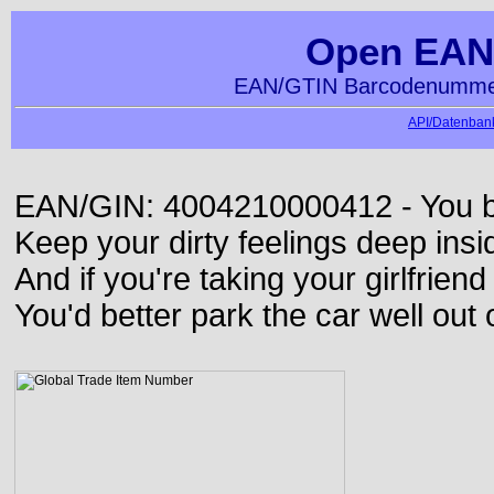
Open EAN
EAN/GTIN Barcodenummer
API/Datenbank
EAN/GIN: 4004210000412 - You bett
Keep your dirty feelings deep insi
And if you're taking your girlfriend
You'd better park the car well out 