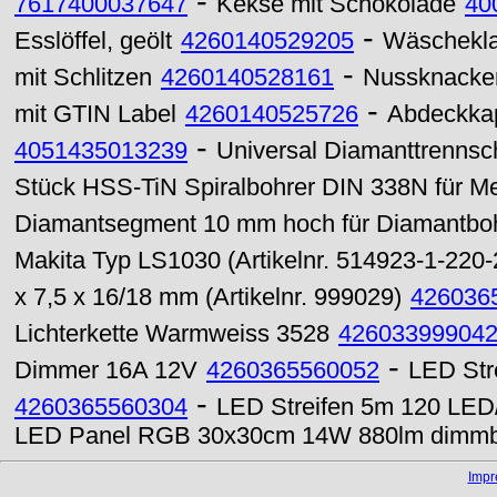
-
7617400037647
Kekse mit Schokolade
40
-
Esslöffel, geölt
4260140529205
Wäschekla
-
mit Schlitzen
4260140528161
Nussknacker
-
mit GTIN Label
4260140525726
Abdeckkapp
-
4051435013239
Universal Diamanttrennsc
Stück HSS-TiN Spiralbohrer DIN 338N für M
Diamantsegment 10 mm hoch für Diamantbo
Makita Typ LS1030 (Artikelnr. 514923-1-220
x 7,5 x 16/18 mm (Artikelnr. 999029)
426036
Lichterkette Warmweiss 3528
42603399904
-
Dimmer 16A 12V
4260365560052
LED Str
-
4260365560304
LED Streifen 5m 120 LED/
LED Panel RGB 30x30cm 14W 880lm dimm
Imp