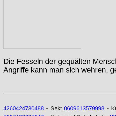
Die Fesseln der gequälten Mensch
Angriffe kann man sich wehren, g
-
-
4260424730488
Sekt
0609613579998
K