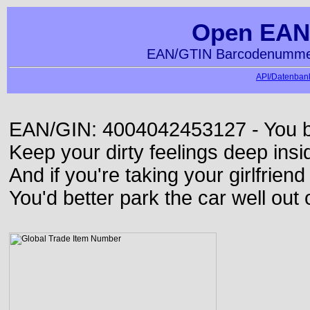
Open EAN
EAN/GTIN Barcodenummer
API/Datenbank
EAN/GIN: 4004042453127 - You bett
Keep your dirty feelings deep insi
And if you're taking your girlfriend
You'd better park the car well out 