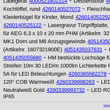
-
Ladegerät
4000521602314
Dessertsoße
4
-
Kochlöffel, rund
4260140527072
Fleischha
Kleiderbügel für Kinder, Mond
42601405229
-
4260140525122
Lasergravur Türgriffplatt
für AEG 6,3 x 10 x 20 mm PHM (Artikelnr. 3
MK1 Dorn und M6 Anzugsgewinde
4051435
-
(Artikelnr. 1607321900E)
4051435037631
-
4051435055680
HM bestückte Lochsäge für
Streifen 10m 30 LED/m 1000lm Lichterkette
5A für LED Beleuchtungen
4260365562278
-
120° COB Warmweiß
4260339998263
LED
-
Neutralweiß Gold
4260339993732
LED RGB
IP65
Imp