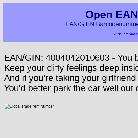
Open EAN
EAN/GTIN Barcodenummer
API/Datenbank
EAN/GIN: 4004042010603 - You bett
Keep your dirty feelings deep insi
And if you're taking your girlfriend
You'd better park the car well out 