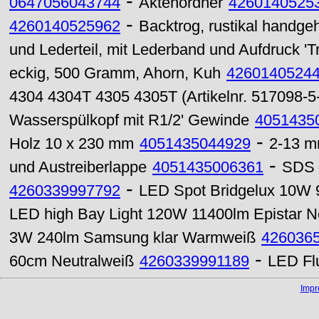
-
0647056043744
Aktenordner
4260140525
-
4260140525962
Backtrog, rustikal handg
und Lederteil, mit Lederband und Aufdruck 'Tr
eckig, 500 Gramm, Ahorn, Kuh
4260140524
4304 4304T 4305 4305T (Artikelnr. 517098-
Wasserspülkopf mit R1/2' Gewinde
4051435
-
Holz 10 x 230 mm
4051435044929
2-13 mm
-
und Austreiberlappe
4051435006361
SDS 
-
4260339997792
LED Spot Bridgelux 10W 
LED high Bay Light 120W 11400lm Epistar N
3W 240lm Samsung klar Warmweiß
426036
-
60cm Neutralweiß
4260339991189
LED Fl
Imp