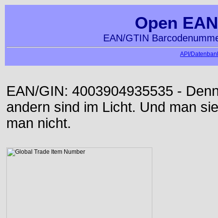
Open EAN
EAN/GTIN Barcodenummer
API/Datenbank
EAN/GIN: 4003904935535 - Denn d
andern sind im Licht. Und man sieh
man nicht.