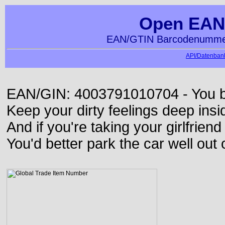
Open EAN
EAN/GTIN Barcodenummer
API/Datenbank
EAN/GIN: 4003791010704 - You bett
Keep your dirty feelings deep insi
And if you're taking your girlfriend
You'd better park the car well out 