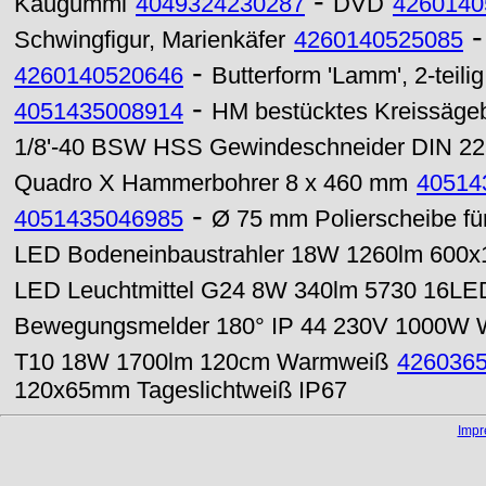
-
Kaugummi
4049324230287
DVD
4260140
Schwingfigur, Marienkäfer
4260140525085
-
4260140520646
Butterform 'Lamm', 2-teili
-
4051435008914
HM bestücktes Kreissägeb
1/8'-40 BSW HSS Gewindeschneider DIN 22
Quadro X Hammerbohrer 8 x 460 mm
40514
-
4051435046985
Ø 75 mm Polierscheibe fü
LED Bodeneinbaustrahler 18W 1260lm 600x
LED Leuchtmittel G24 8W 340lm 5730 16LED
Bewegungsmelder 180° IP 44 230V 1000W 
T10 18W 1700lm 120cm Warmweiß
426036
120x65mm Tageslichtweiß IP67
Imp