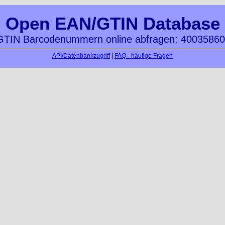
Open EAN/GTIN Database
TIN Barcodenummern online abfragen: 4003586
API/Datenbankzugriff
|
FAQ - häufige Fragen