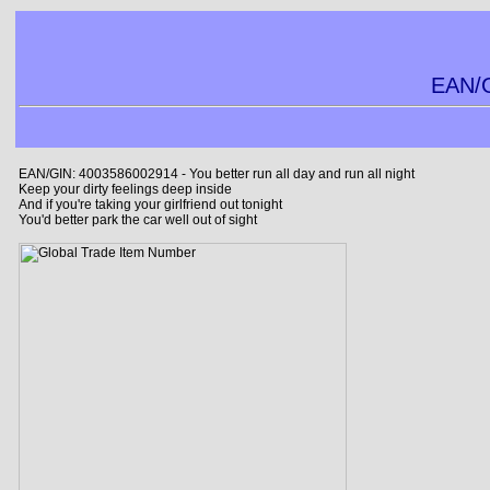
EAN/G
EAN/GIN: 4003586002914 - You better run all day and run all night
Keep your dirty feelings deep inside
And if you're taking your girlfriend out tonight
You'd better park the car well out of sight