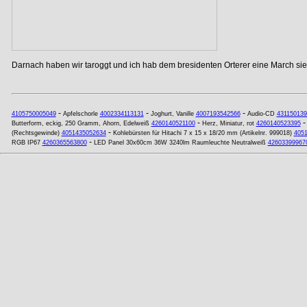
Darnach haben wir taroggt und ich hab dem bresidenten Orterer eine March si
-
-
-
4105750005049
Apfelschorle
4002334113131
Joghurt, Vanille
4007193542566
Audio-CD
431150139
-
Butterform, eckig, 250 Gramm, Ahorn, Edelweiß
4260140521100
Herz, Miniatur, rot
4260140523395
-
(Rechtsgewinde)
4051435052634
Kohlebürsten für Hitachi 7 x 15 x 18/20 mm (Artikelnr. 999018)
405
-
RGB IP67
4260365563800
LED Panel 30x60cm 36W 3240lm Raumleuchte Neutralweiß
42603399967