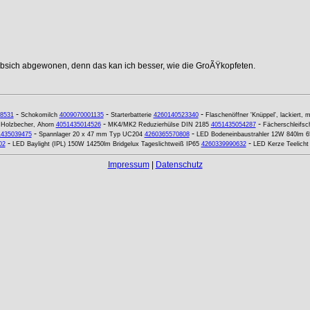
ebsich abgewonen, denn das kan ich besser, wie die GroÃŸkopfeten.
-
-
-
8531
Schokomilch
4009070001135
Starterbatterie
4260140523340
Flaschenöffner 'Knüppel', lackiert, 
-
-
-
Holzbecher, Ahorn
4051435014526
MK4/MK2 Reduzierhülse DIN 2185
4051435054287
Fächerschleifsc
-
-
1435039475
Spannlager 20 x 47 mm Typ UC204
4260365570808
LED Bodeneinbaustrahler 12W 840lm
-
-
02
LED Baylight (IPL) 150W 14250lm Bridgelux Tageslichtweiß IP65
4260339990632
LED Kerze Teelicht
Impressum
|
Datenschutz