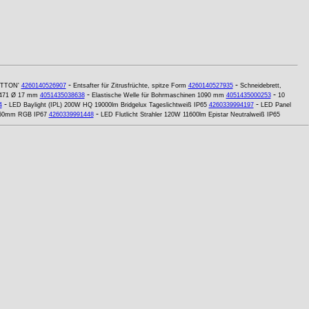
-
-
UTTON'
4260140526907
Entsafter für Zitrusfrüchte, spitze Form
4260140527935
Schneidebrett,
-
-
 471 Ø 17 mm
4051435038638
Elastische Welle für Bohrmaschinen 1090 mm
4051435000253
10
-
-
4
LED Baylight (IPL) 200W HQ 19000lm Bridgelux Tageslichtweiß IP65
4260339994197
LED Panel
-
x60mm RGB IP67
4260339991448
LED Flutlicht Strahler 120W 11600lm Epistar Neutralweiß IP65