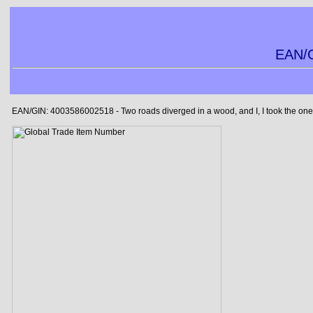
EAN/G
EAN/GIN: 4003586002518 - Two roads diverged in a wood, and I, I took the one le