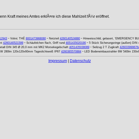
nn Kraft meines Amtes erklÃ¤re ich diese Mahlzeit fÃ¼r eröffnet.
-
-
-
12943
Volvic THÉ
8001473968080
Netzteil
4260140524880
Hinweisschild, gelasert, 'EMERGENCY B
-
-
mt
4260140521599
Schäufelchen flach, Griff rund
4051435020190
5 Stück Sicherungsringe (außen) DIN
-
Metall DIN 345 Ø 20,0 mm mit MK2 Morsekegelschaft
4051435038089
Seilzug 2 T Zugkraft
426033999676
-
4W 280lm 120x120x60mm Tageslichtweiß IP67
4260365570884
LED Bodeneinbaustrahler 6W 540lm 150
Impressum
|
Datenschutz