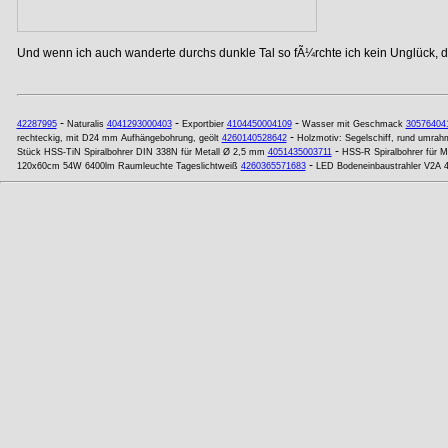
Und wenn ich auch wanderte durchs dunkle Tal so fÃ¼rchte ich kein Unglück, de
-
-
-
42287995
Naturalis
4041293000403
Exportbier
4104450004109
Wasser mit Geschmack
30576404
-
rechteckig, mit D24 mm Aufhängebohrung, geölt
4260140528642
Holzmotiv: Segelschiff, rund umrah
-
Stück HSS-TiN Spiralbohrer DIN 338N für Metall Ø 2,5 mm
4051435003711
HSS-R Spiralbohrer für 
-
120x60cm 54W 6400lm Raumleuchte Tageslichtweiß
4260365571683
LED Bodeneinbaustrahler V2A 