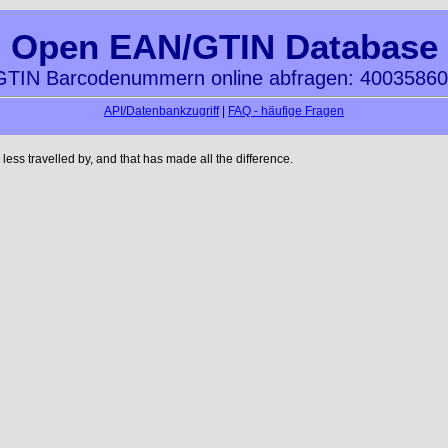
Open EAN/GTIN Database
TIN Barcodenummern online abfragen: 4003586
API/Datenbankzugriff
|
FAQ - häufige Fragen
ss travelled by, and that has made all the difference.