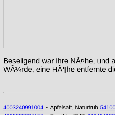
Beseligend war ihre NÃ¤he, und a
WÃ¼rde, eine HÃ¶he entfernte die 
-
4003240991004
Apfelsaft, Naturtrüb
5410