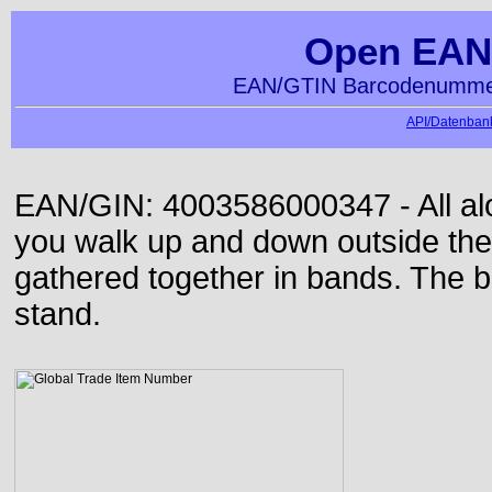
Open EAN
EAN/GTIN Barcodenummer
API/Datenbank
EAN/GIN: 4003586000347 - All alon
you walk up and down outside th
gathered together in bands. The b
stand.