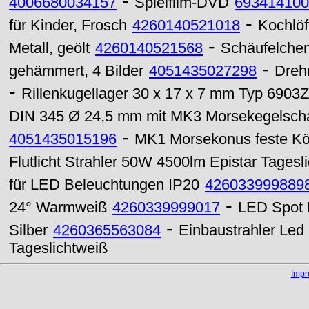
-
4006680034157
Spielfilm-DVD
693414100
-
für Kinder, Frosch
4260140521018
Kochlöff
-
Metall, geölt
4260140521568
Schäufelchen,
-
gehämmert, 4 Bilder
4051435027298
Dreh
-
Rillenkugellager 30 x 17 x 7 mm Typ 6903
DIN 345 Ø 24,5 mm mit MK3 Morsekegelscha
-
4051435015196
MK1 Morsekonus feste Kö
Flutlicht Strahler 50W 4500lm Epistar Tagesl
für LED Beleuchtungen IP20
426033999889
-
24° Warmweiß
4260339999017
LED Spot
-
Silber
4260365563084
Einbaustrahler Le
Tageslichtweiß
Imp