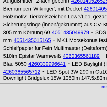
Aufgußmittel', 2-fach gebohrt
426014052652
Bierhumpen 'Wikinger', mit Deckel
42601405
Holzmotiv: Tierkreiszeichen Löwe/Leo, geza
Sicherungsringe (innen/gekrümmt) aus CV-St
-
305 mm Körnung 60
4051435049979
SDS 
-
mm
4051435015165
MK1 Morsekonus fest
Schleifpapier für Fein Multimaster (Deltafor
-
510lm Epistar Warmweiß
4260365561189
-
Blau 5050
4260339996641
LED Baylight (
-
4260365565712
LED Spot 3W 290lm Gu10 
Downlight Bridgelux 15W 1350lm 147.5x83m
Imp