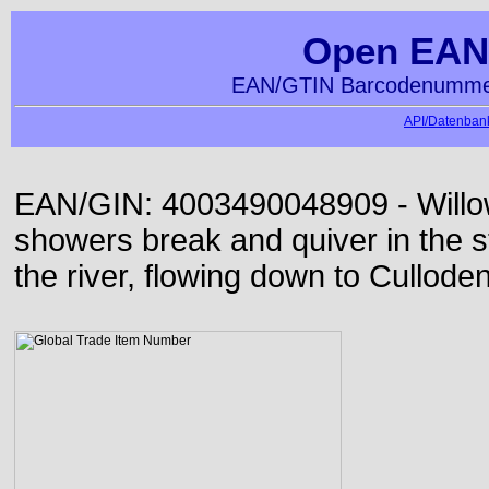
Open EAN
EAN/GTIN Barcodenummer
API/Datenbank
EAN/GIN: 4003490048909 - Willo
showers break and quiver in the s
the river, flowing down to Culloden