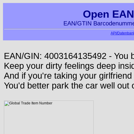
Open EAN
EAN/GTIN Barcodenummer
API/Datenbank
EAN/GIN: 4003164135492 - You bett
Keep your dirty feelings deep insi
And if you're taking your girlfriend
You'd better park the car well out 