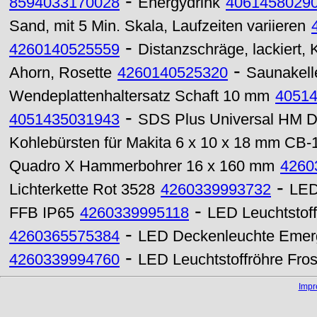
-
8594033170028
Energydrink
4061458029
Sand, mit 5 Min. Skala, Laufzeiten variieren
-
4260140525559
Distanzschräge, lackiert,
-
Ahorn, Rosette
4260140525320
Saunakell
Wendeplattenhaltersatz Schaft 10 mm
4051
-
4051435031943
SDS Plus Universal HM 
Kohlebürsten für Makita 6 x 10 x 18 mm CB-1
Quadro X Hammerbohrer 16 x 160 mm
4260
-
Lichterkette Rot 3528
4260339993732
LED
-
FFB IP65
4260339995118
LED Leuchtstof
-
4260365575384
LED Deckenleuchte Emerg
-
4260339994760
LED Leuchtstoffröhre Fr
Imp