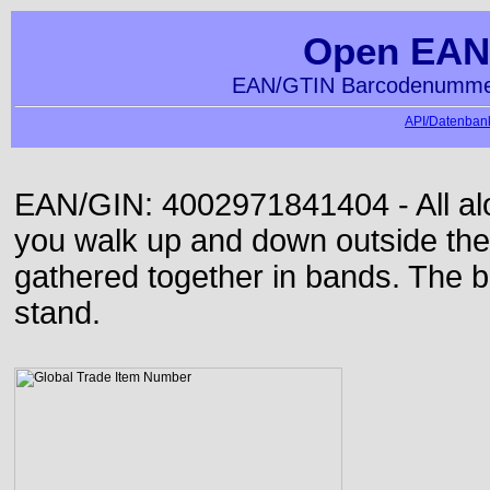
Open EAN
EAN/GTIN Barcodenummer
API/Datenbank
EAN/GIN: 4002971841404 - All alon
you walk up and down outside th
gathered together in bands. The b
stand.