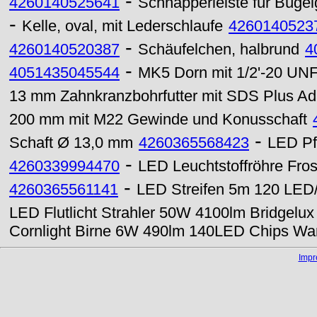
-
4260140525641
Schnapperleiste für Bügel
-
Kelle, oval, mit Lederschlaufe
4260140523
-
4260140520387
Schäufelchen, halbrund
4
-
4051435045544
MK5 Dorn mit 1/2'-20 UNF
13 mm Zahnkranzbohrfutter mit SDS Plus Ad
200 mm mit M22 Gewinde und Konusschaft
-
Schaft Ø 13,0 mm
4260365568423
LED Pf
-
4260339994470
LED Leuchtstoffröhre Fro
-
4260365561141
LED Streifen 5m 120 LED/
LED Flutlicht Strahler 50W 4100lm Bridgel
Cornlight Birne 6W 490lm 140LED Chips W
Imp