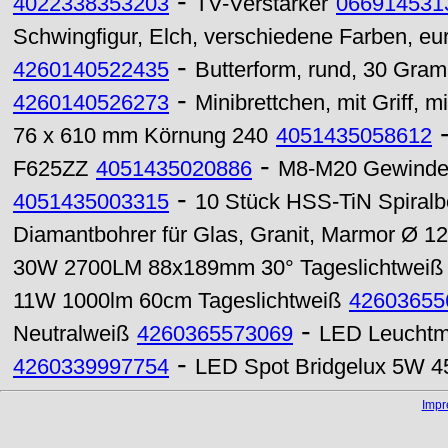
-
4022338353203
TV-Verstärker
066914531
Schwingfigur, Elch, verschiedene Farben, eu
-
4260140522435
Butterform, rund, 30 Gra
-
4260140526273
Minibrettchen, mit Griff, 
76 x 610 mm Körnung 240
4051435058612
-
F625ZZ
4051435020886
M8-M20 Gewindes
-
4051435003315
10 Stück HSS-TiN Spiralbo
Diamantbohrer für Glas, Granit, Marmor Ø 
30W 2700LM 88x189mm 30° Tageslichtweiß
11W 1000lm 60cm Tageslichtweiß
42603655
-
Neutralweiß
4260365573069
LED Leuchtm
-
4260339997754
LED Spot Bridgelux 5W 4
Imp