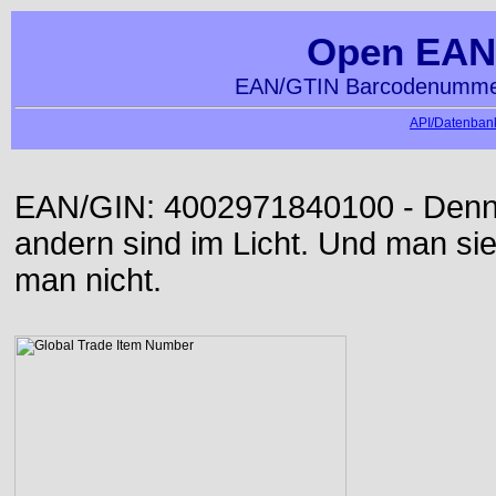
Open EAN
EAN/GTIN Barcodenummer
API/Datenbank
EAN/GIN: 4002971840100 - Denn d
andern sind im Licht. Und man sieh
man nicht.