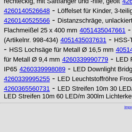
rechteckig, mit Saftfänger und -rille, geölt
42
-
4260140526648
Löffelset für Kinder, 3-teili
-
4260140525566
Distanzschräge, unlackier
Flachmeißel 25 x 400 mm
4051435047661
-
(Artikelnr. 998-434)
4051435037631
HSS-T
-
HSS Lochsäge für Metall Ø 16,5 mm
4051
-
für Metall Ø 9,4 mm
4260339990779
LED F
-
IP65
4260339998089
LED Downlight Brid
-
4260339995255
LED Leuchtstoffröhre Fr
-
4260365560731
LED Streifen 10m 30 LED/
LED Streifen 10m 60 LED/m 300lm Lichterk
Imp