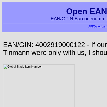
Open EAN
EAN/GTIN Barcodenummer
API/Datenbank
EAN/GIN: 4002919000122 - If our
Tinmann were only with us, I shou