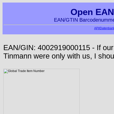
Open EAN
EAN/GTIN Barcodenummer
API/Datenbank
EAN/GIN: 4002919000115 - If our
Tinmann were only with us, I shou