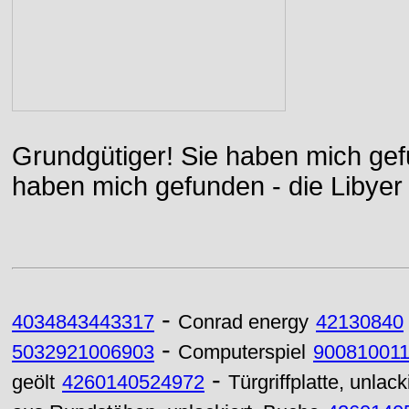
Grundgütiger! Sie haben mich gefu
haben mich gefunden - die Libyer 
-
4034843443317
Conrad energy
42130840
-
5032921006903
Computerspiel
90081001
-
geölt
4260140524972
Türgriffplatte, unla