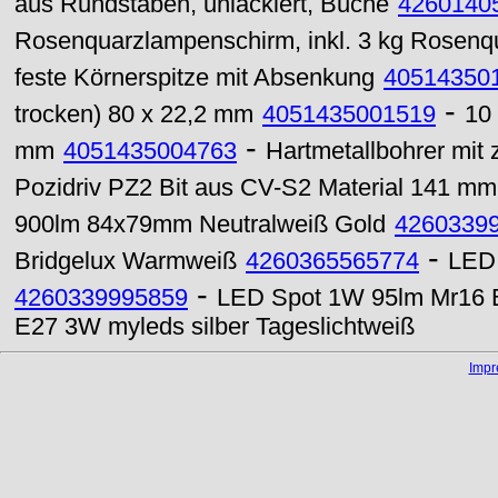
aus Rundstäben, unlackiert, Buche
4260140
Rosenquarzlampenschirm, inkl. 3 kg Rosenqu
feste Körnerspitze mit Absenkung
40514350
-
trocken) 80 x 22,2 mm
4051435001519
10
-
mm
4051435004763
Hartmetallbohrer mit
Pozidriv PZ2 Bit aus CV-S2 Material 141 mm
900lm 84x79mm Neutralweiß Gold
4260339
-
Bridgelux Warmweiß
4260365565774
LED 
-
4260339995859
LED Spot 1W 95lm Mr16 B
E27 3W myleds silber Tageslichtweiß
Imp