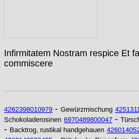
Infirmitatem Nostram respice E
commiscere
-
4262398010979
Gewürzmischung
425131
-
Schokoladerosinen
6970489800047
Türsc
-
Backtrog, rustikal handgehauen
42601405