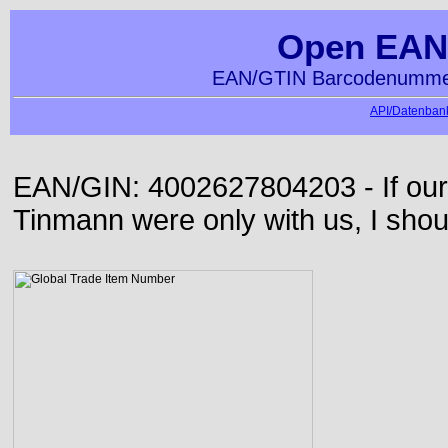
Open EAN
EAN/GTIN Barcodenummer
API/Datenbank
EAN/GIN: 4002627804203 - If our
Tinmann were only with us, I shou