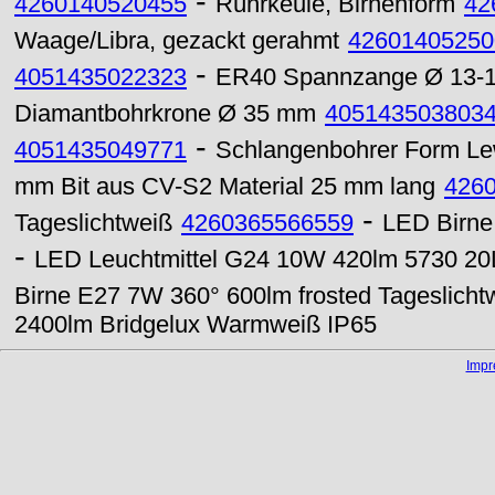
-
4260140520455
Rührkeule, Birnenform
42
Waage/Libra, gezackt gerahmt
42601405250
-
4051435022323
ER40 Spannzange Ø 13-
Diamantbohrkrone Ø 35 mm
405143503803
-
4051435049771
Schlangenbohrer Form Lew
mm Bit aus CV-S2 Material 25 mm lang
426
-
Tageslichtweiß
4260365566559
LED Birne
-
LED Leuchtmittel G24 10W 420lm 5730 20
Birne E27 7W 360° 600lm frosted Tageslicht
2400lm Bridgelux Warmweiß IP65
Imp