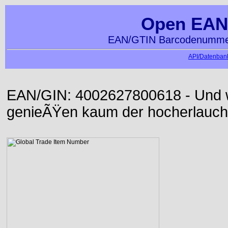
Open EAN
EAN/GTIN Barcodenummer
API/Datenbank
EAN/GIN: 4002627800618 - Und wi
genieÃŸen kaum der hocherlauch