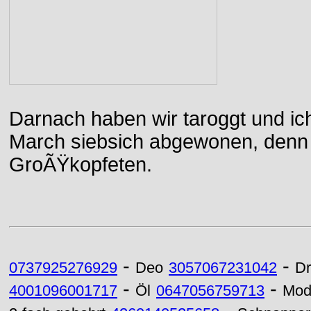
Darnach haben wir taroggt und ic
March siebsich abgewonen, denn d
GroÃŸkopfeten.
-
-
0737925276929
Deo
3057067231042
Dr
-
-
4001096001717
Öl
0647056759713
Mod