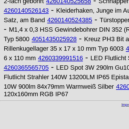
-
2-fach gebohrt
4260140525658
Schnapperle
-
4260140526143
Kleiderhaken, Junge im A
-
Satz, am Band
4260140524385
Türstopper
-
M1,4 x 0,3 HSS Gewindebohrer DIN 352 (
-
Typ 5800
4051435025928
Kreuz PH3 Bit 
Rillenkugellager 35 x 17 x 10 mm Typ 6003
-
6 x 110 mm
4260339991516
LED Flutlicht
-
4260365565705
LED Spot 3W 290lm Gu10 
Flutlicht Strahler 140W 13200LM IP65 Epis
10W 900lm 84x79mm Warmweiß Silber
426
120x160mm RGB IP67
Imp