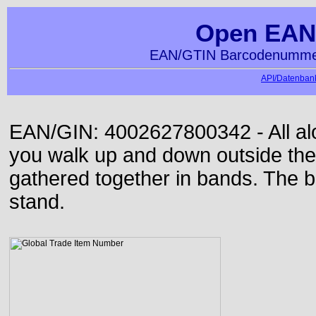
Open EAN
EAN/GTIN Barcodenummer
API/Datenbank
EAN/GIN: 4002627800342 - All alon
you walk up and down outside th
gathered together in bands. The b
stand.