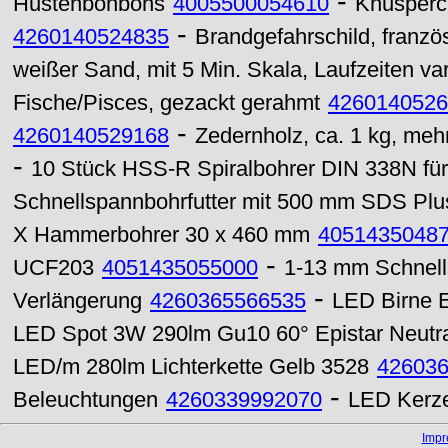
-
Hustenbonbons
4005500054610
Knusperc
-
4260140524835
Brandgefahrschild, franzö
weißer Sand, mit 5 Min. Skala, Laufzeiten var
Fische/Pisces, gezackt gerahmt
4260140526
-
4260140529168
Zedernholz, ca. 1 kg, meh
-
10 Stück HSS-R Spiralbohrer DIN 338N für
Schnellspannbohrfutter mit 500 mm SDS Plu
X Hammerbohrer 30 x 460 mm
4051435048
-
UCF203
4051435055000
1-13 mm Schnell
-
Verlängerung
4260365566535
LED Birne 
LED Spot 3W 290lm Gu10 60° Epistar Neutr
LED/m 280lm Lichterkette Gelb 3528
42603
-
Beleuchtungen
4260339992070
LED Kerze
Imp