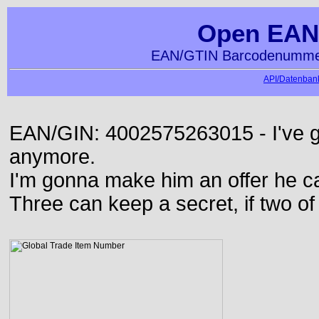
Open EAN
EAN/GTIN Barcodenummer
API/Datenbank
EAN/GIN: 4002575263015 - I've go
anymore.
I'm gonna make him an offer he ca
Three can keep a secret, if two o