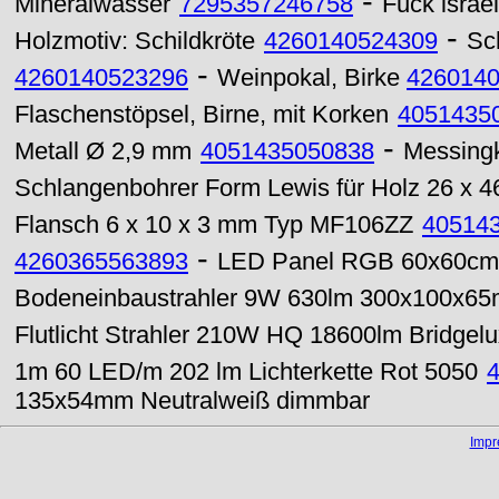
-
Mineralwasser
7295357246758
Fuck israel
-
Holzmotiv: Schildkröte
4260140524309
Sc
-
4260140523296
Weinpokal, Birke
426014
Flaschenstöpsel, Birne, mit Korken
4051435
-
Metall Ø 2,9 mm
4051435050838
Messing
Schlangenbohrer Form Lewis für Holz 26 x 
Flansch 6 x 10 x 3 mm Typ MF106ZZ
40514
-
4260365563893
LED Panel RGB 60x60cm
Bodeneinbaustrahler 9W 630lm 300x100x65
Flutlicht Strahler 210W HQ 18600lm Bridgel
1m 60 LED/m 202 lm Lichterkette Rot 5050
135x54mm Neutralweiß dimmbar
Imp