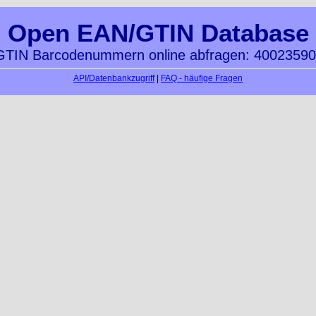
Open EAN/GTIN Database
TIN Barcodenummern online abfragen: 4002359
API/Datenbankzugriff
|
FAQ - häufige Fragen