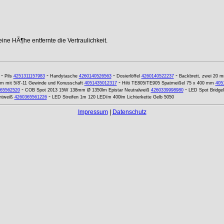
ne HÃ¶he entfernte die Vertraulichkeit.
-
-
-
-
Pils
4251311157983
Handytasche
4260140526563
Dosierlöffel
4260140522237
Backbrett, zwei 20 m
-
m mit 5/8'-11 Gewinde und Konusschaft
4051435012317
Hilti TE805/TE905 Spatmeißel 75 x 400 mm
405
-
-
65562520
COB Spot 2013 15W 138mm Ø 1350lm Epistar Neutralweiß
4260339998980
LED Spot Bridg
-
htweiß
4260365561226
LED Streifen 1m 120 LED/m 400lm Lichterkette Gelb 5050
Impressum
|
Datenschutz