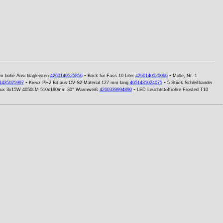
-
-
m hohe Anschlagleisten
4260140525856
Bock für Fass 10 Liter
4260140520066
Molle, Nr. 1
-
-
1435025997
Kreuz PH2 Bit aus CV-S2 Material 127 mm lang
4051435024075
5 Stück Schleifbänder
-
elux 3x15W 4050LM 510x190mm 30° Warmweiß
4260339994890
LED Leuchtstoffröhre Frosted T10