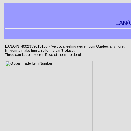
EAN/G
EAN/GIN: 4002359015168 - I've got a feeling we're not in Quebec anymore.
I'm gonna make him an offer he can't refuse.
Three can keep a secret, if two of them are dead.