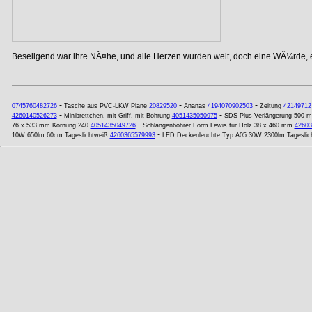
Beseligend war ihre NÃ¤he, und alle Herzen wurden weit, doch eine WÃ¼rde, ei
-
-
-
0745760482726
Tasche aus PVC-LKW Plane
20829520
Ananas
4194070902503
Zeitung
42149712
-
-
4260140526273
Minibrettchen, mit Griff, mit Bohrung
4051435050975
SDS Plus Verlängerung 500 m
-
76 x 533 mm Körnung 240
4051435049726
Schlangenbohrer Form Lewis für Holz 38 x 460 mm
42603
-
10W 650lm 60cm Tageslichtweiß
4260365579993
LED Deckenleuchte Typ A05 30W 2300lm Tageslic