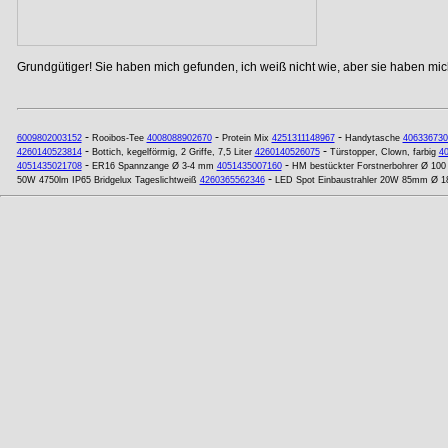
Grundgütiger! Sie haben mich gefunden, ich weiß nicht wie, aber sie haben mich
-
-
-
6009802003152
Rooibos-Tee
4008088902670
Protein Mix
4251311148967
Handytasche
406336730
-
-
4260140523814
Bottich, kegelförmig, 2 Griffe, 7,5 Liter
4260140526075
Türstopper, Clown, farbig
4
-
-
4051435021708
ER16 Spannzange Ø 3-4 mm
4051435007160
HM bestückter Forstnerbohrer Ø 10
-
50W 4750lm IP65 Bridgelux Tageslichtweiß
4260365562346
LED Spot Einbaustrahler 20W 85mm Ø 1