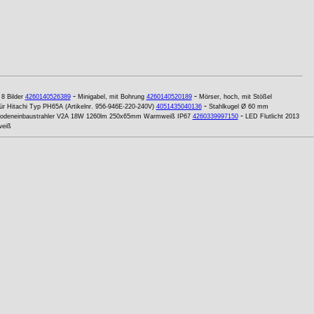
-
-
8 Bilder
4260140526389
Minigabel, mit Bohrung
4260140520189
Mörser, hoch, mit Stößel
-
ür Hitachi Typ PH65A (Artikelnr. 956-946E-220-240V)
4051435040136
Stahlkugel Ø 60 mm
-
odeneinbaustrahler V2A 18W 1260lm 250x65mm Warmweiß IP67
4260339997150
LED Flutlicht 2013
weiß