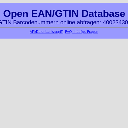
Open EAN/GTIN Database
TIN Barcodenummern online abfragen: 4002343
API/Datenbankzugriff
|
FAQ - häufige Fragen