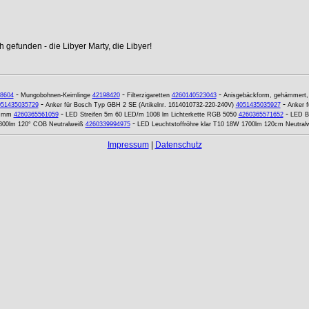
 gefunden - die Libyer Marty, die Libyer!
-
-
-
8604
Mungobohnen-Keimlinge
42198420
Filterzigaretten
4260140523043
Anisgebäckform, gehämmert, 
-
-
051435035729
Anker für Bosch Typ GBH 2 SE (Artikelnr. 1614010732-220-240V)
4051435035927
Anker f
-
-
0 mm
4260365561059
LED Streifen 5m 60 LED/m 1008 lm Lichterkette RGB 5050
4260365571652
LED B
-
800lm 120° COB Neutralweiß
4260339994975
LED Leuchtstoffröhre klar T10 18W 1700lm 120cm Neutral
Impressum
|
Datenschutz