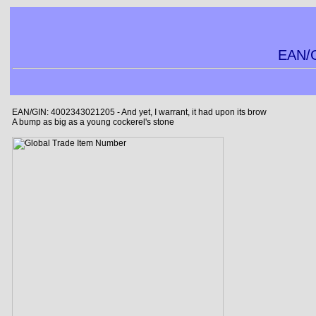
EAN/G
EAN/GIN: 4002343021205 - And yet, I warrant, it had upon its brow
A bump as big as a young cockerel's stone