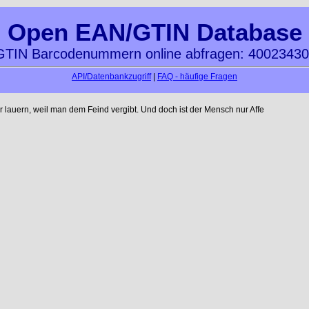
Open EAN/GTIN Database
TIN Barcodenummern online abfragen: 4002343
API/Datenbankzugriff
|
FAQ - häufige Fragen
auern, weil man dem Feind vergibt. Und doch ist der Mensch nur Affe