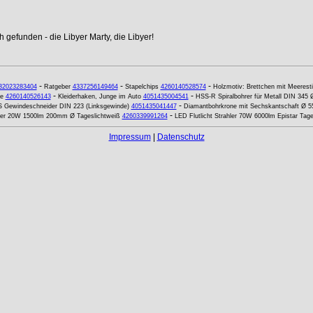
 gefunden - die Libyer Marty, die Libyer!
-
-
-
32023283404
Ratgeber
4337256149464
Stapelchips
4260140528574
Holzmotiv: Brettchen mit Meeresti
-
-
re
4260140526143
Kleiderhaken, Junge im Auto
4051435004541
HSS-R Spiralbohrer für Metall DIN 345
-
 Gewindeschneider DIN 223 (Linksgewinde)
4051435041447
Diamantbohrkrone mit Sechskantschaft Ø 
-
ler 20W 1500lm 200mm Ø Tageslichtweiß
4260339991264
LED Flutlicht Strahler 70W 6000lm Epistar Tage
Impressum
|
Datenschutz