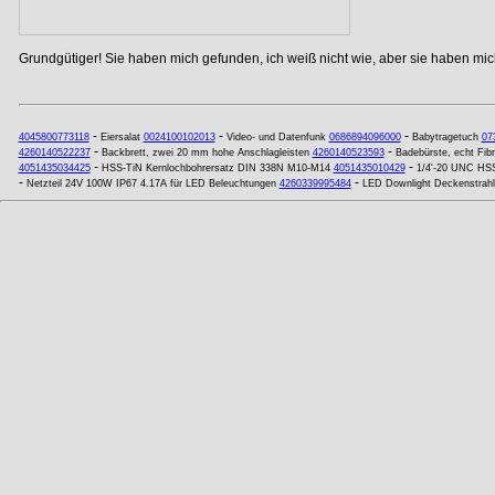
Grundgütiger! Sie haben mich gefunden, ich weiß nicht wie, aber sie haben mich
-
-
-
4045800773118
Eiersalat
0024100102013
Video- und Datenfunk
0686894096000
Babytragetuch
07
-
-
4260140522237
Backbrett, zwei 20 mm hohe Anschlagleisten
4260140523593
Badebürste, echt Fib
-
-
4051435034425
HSS-TiN Kernlochbohrersatz DIN 338N M10-M14
4051435010429
1/4'-20 UNC HSS
-
-
Netzteil 24V 100W IP67 4.17A für LED Beleuchtungen
4260339995484
LED Downlight Deckenstrah