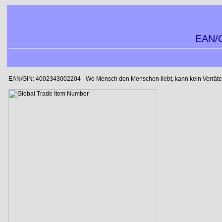
EAN/G
EAN/GIN: 4002343002204 - Wo Mensch den Menschen liebt, kann kein Verräter l