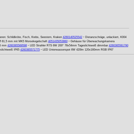
-
eren: Schildkröte, Fisch, Krebs, Seestern, Kraken
4260140525542
Distanzschräge, unlackiert, K004
-
 Ø 61,5 mm mit MK5 Morsekegelschaft
4051435053860
Gehäuse für Überwachungskamera
-
55 mm
4260365569598
LED Strahler R7S 6W 200° 78x54mm Tageslichtweiß dimmbar
4260365561790
-
slichtweiß IP65
4260365571775
LED Unterwasserspot 6W 420lm 120x160mm RGB IP67