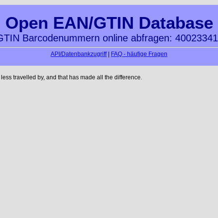
Open EAN/GTIN Database
TIN Barcodenummern online abfragen: 4002334
API/Datenbankzugriff
|
FAQ - häufige Fragen
ss travelled by, and that has made all the difference.