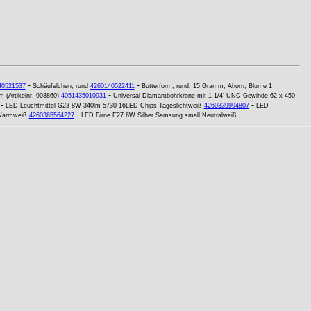
-
-
40521537
Schäufelchen, rund
4260140522411
Butterform, rund, 15 Gramm, Ahorn, Blume 1
-
 (Artikelnr. 903860)
4051435010931
Universal Diamantbohrkrone mit 1-1/4' UNC Gewinde 62 x 450
-
-
LED Leuchtmittel G23 8W 340lm 5730 16LED Chips Tageslichtweiß
4260339994807
LED
-
Warmweiß
4260365564227
LED Birne E27 6W Silber Samsung small Neutralweiß