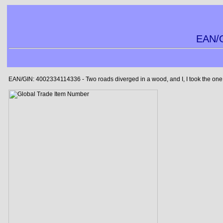
EAN/G
EAN/GIN: 4002334114336 - Two roads diverged in a wood, and I, I took the one le