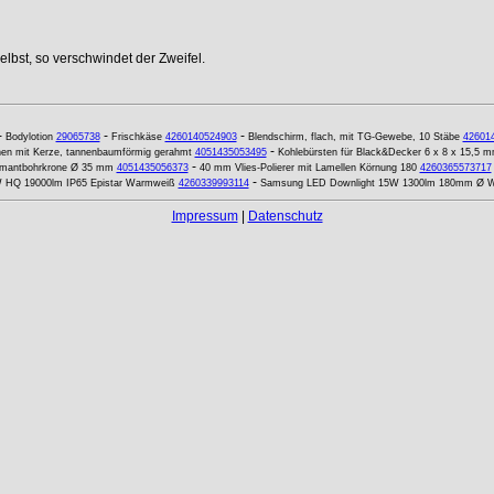
lbst, so verschwindet der Zweifel.
-
-
-
Bodylotion
29065738
Frischkäse
4260140524903
Blendschirm, flach, mit TG-Gewebe, 10 Stäbe
42601
-
hen mit Kerze, tannenbaumförmig gerahmt
4051435053495
Kohlebürsten für Black&Decker 6 x 8 x 15,5 mm
-
amantbohrkrone Ø 35 mm
4051435056373
40 mm Vlies-Polierer mit Lamellen Körnung 180
4260365573717
-
0W HQ 19000lm IP65 Epistar Warmweiß
4260339993114
Samsung LED Downlight 15W 1300lm 180mm Ø 
Impressum
|
Datenschutz