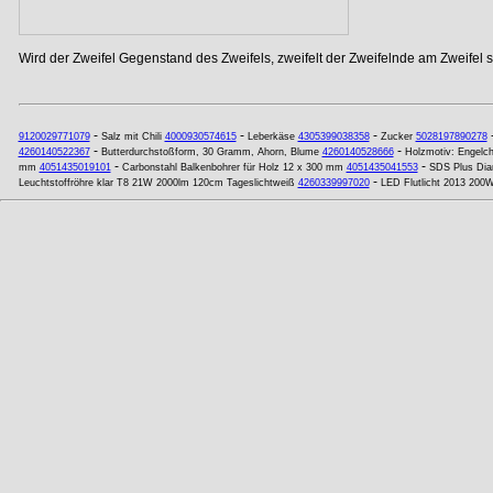
Wird der Zweifel Gegenstand des Zweifels, zweifelt der Zweifelnde am Zweifel se
-
-
-
9120029771079
Salz mit Chili
4000930574615
Leberkäse
4305399038358
Zucker
5028197890278
-
-
4260140522367
Butterdurchstoßform, 30 Gramm, Ahorn, Blume
4260140528666
Holzmotiv: Engelc
-
-
mm
4051435019101
Carbonstahl Balkenbohrer für Holz 12 x 300 mm
4051435041553
SDS Plus Di
-
Leuchtstoffröhre klar T8 21W 2000lm 120cm Tageslichtweiß
4260339997020
LED Flutlicht 2013 20