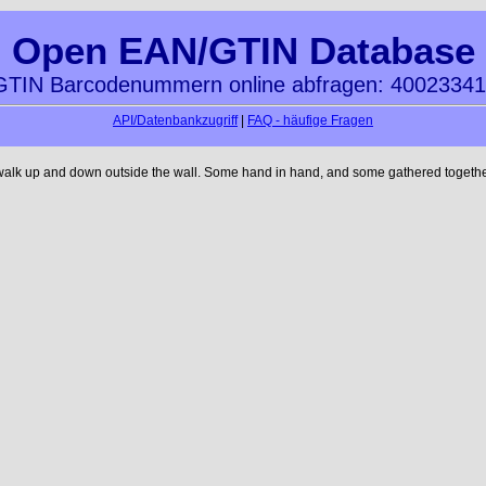
Open EAN/GTIN Database
TIN Barcodenummern online abfragen: 4002334
API/Datenbankzugriff
|
FAQ - häufige Fragen
 walk up and down outside the wall. Some hand in hand, and some gathered together