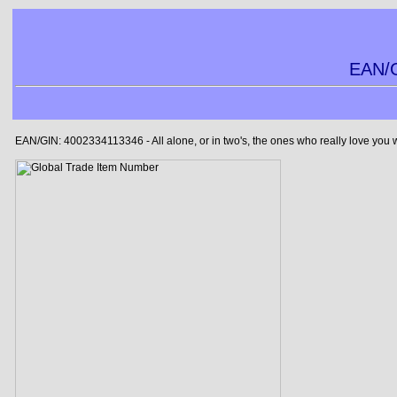
EAN/G
EAN/GIN: 4002334113346 - All alone, or in two's, the ones who really love you