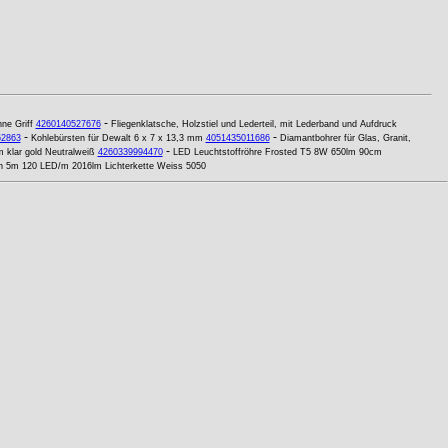
-
ne Griff
4260140527676
Fliegenklatsche, Holzstiel und Lederteil, mit Lederband und Aufdruck
-
-
52863
Kohlebürsten für Dewalt 6 x 7 x 13,3 mm
4051435011686
Diamantbohrer für Glas, Granit,
-
klar gold Neutralweiß
4260339994470
LED Leuchtstoffröhre Frosted T5 8W 650lm 90cm
n 5m 120 LED/m 2016lm Lichterkette Weiss 5050