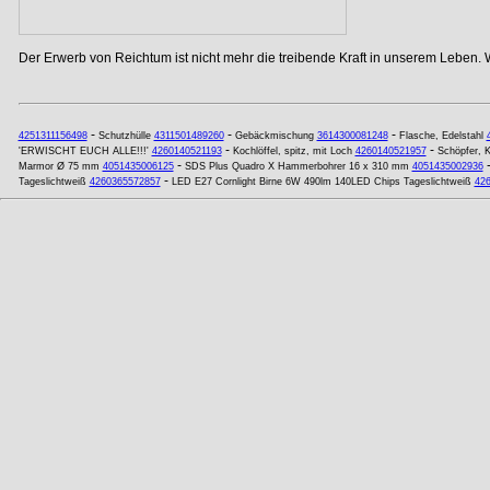
Der Erwerb von Reichtum ist nicht mehr die treibende Kraft in unserem Leben. 
-
-
-
4251311156498
Schutzhülle
4311501489260
Gebäckmischung
3614300081248
Flasche, Edelstahl
-
-
'ERWISCHT EUCH ALLE!!!'
4260140521193
Kochlöffel, spitz, mit Loch
4260140521957
Schöpfer, K
-
Marmor Ø 75 mm
4051435006125
SDS Plus Quadro X Hammerbohrer 16 x 310 mm
4051435002936
-
Tageslichtweiß
4260365572857
LED E27 Cornlight Birne 6W 490lm 140LED Chips Tageslichtweiß
42