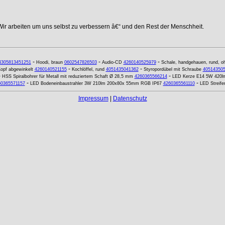
Wir arbeiten um uns selbst zu verbessern â€“ und den Rest der Menschheit.
-
-
-
4305813451251
Hoodi, braun
0602547826503
Audio-CD
4260140525979
Schale, handgehauen, rund, oh
-
-
opf abgewinkelt
4260140521155
Kochlöffel, rund
4051435041362
Styropordübel mit Schraube
40514350
-
-
HSS Spiralbohrer für Metall mit reduziertem Schaft Ø 28,5 mm
4260365566214
LED Kerze E14 5W 420lm 
-
-
60365571157
LED Bodeneinbaustrahler 3W 210lm 200x80x 55mm RGB IP67
4260365561110
LED Streife
Impressum
|
Datenschutz