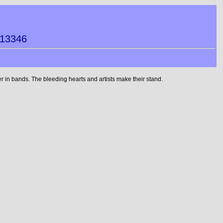
113346
 in bands. The bleeding hearts and artists make their stand.