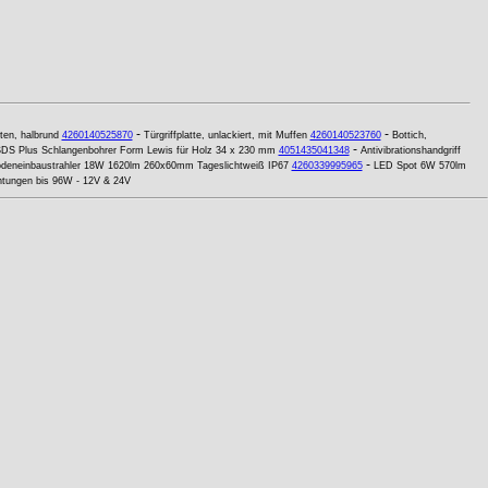
-
-
ten, halbrund
4260140525870
Türgriffplatte, unlackiert, mit Muffen
4260140523760
Bottich,
-
DS Plus Schlangenbohrer Form Lewis für Holz 34 x 230 mm
4051435041348
Antivibrationshandgriff
-
deneinbaustrahler 18W 1620lm 260x60mm Tageslichtweiß IP67
4260339995965
LED Spot 6W 570lm
htungen bis 96W - 12V & 24V