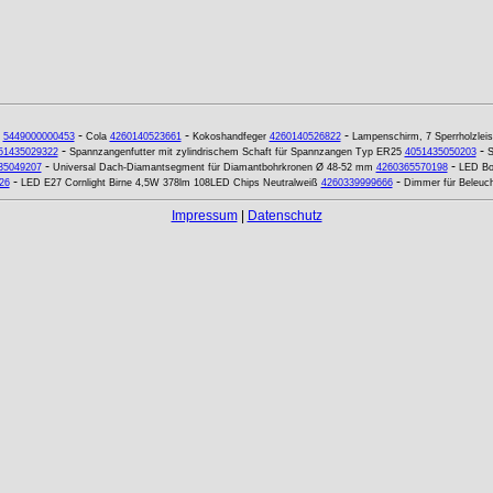
-
-
-
5449000000453
Cola
4260140523661
Kokoshandfeger
4260140526822
Lampenschirm, 7 Sperrholzleis
-
-
51435029322
Spannzangenfutter mit zylindrischem Schaft für Spannzangen Typ ER25
4051435050203
S
-
-
35049207
Universal Dach-Diamantsegment für Diamantbohrkronen Ø 48-52 mm
4260365570198
LED Bo
-
-
26
LED E27 Cornlight Birne 4,5W 378lm 108LED Chips Neutralweiß
4260339999666
Dimmer für Beleuc
Impressum
|
Datenschutz