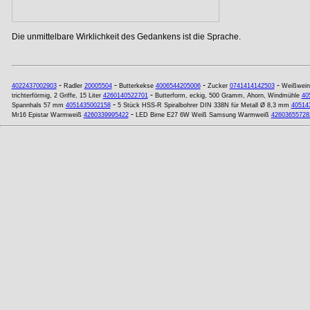
Die unmittelbare Wirklichkeit des Gedankens ist die Sprache.
-
-
-
-
4022437002903
Radler
20005504
Butterkekse
4006544205006
Zucker
0741414142503
Weißwein
-
trichterförmig, 2 Griffe, 15 Liter
4260140522701
Butterform, eckig, 500 Gramm, Ahorn, Windmühle
40
-
Spannhals 57 mm
4051435002158
5 Stück HSS-R Spiralbohrer DIN 338N für Metall Ø 8,3 mm
40514
-
Mr16 Epistar Warmweiß
4260339995422
LED Birne E27 6W Weiß Samsung Warmweiß
42603655728