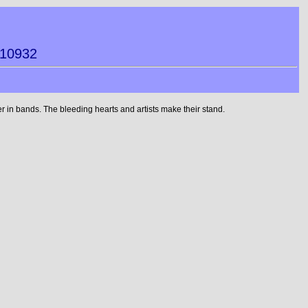
110932
 in bands. The bleeding hearts and artists make their stand.