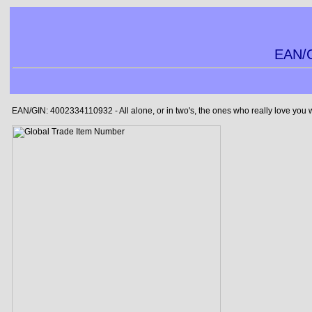
EAN/G
EAN/GIN: 4002334110932 - All alone, or in two's, the ones who really love you