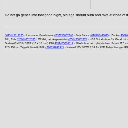
Do not go gentle into that good night, old age should burn and rave at close of da
-
-
-
4013143012225
Limonade, Fassbrause
4337256057240
Soja Sauce
4018905443095
Zucker
40020
-
-
Bild, Eule
4260140526785
Würfel, mit Augenzahlen
4051435002875
HSS Spiralbohrer für Metall mi
-
Drehmeißel DIN 282R (10 x 10 mm) K20
4051435018012
Glasbohrer mit zylindrischem Schaft Ø 5 
-
220x300mm Tageslichtweiß IP67
4260339991943
Netzteil 12V 100W 8.3A für LED Beleuchtungen IP