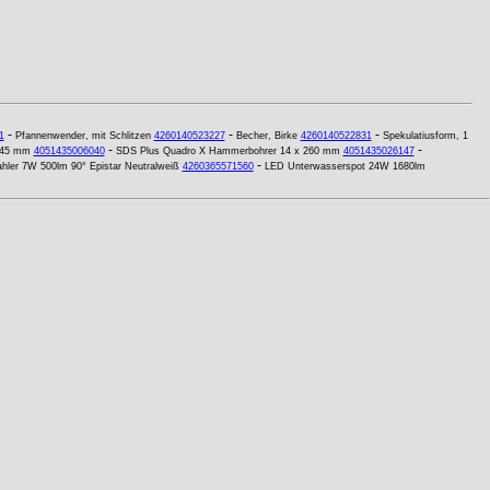
-
-
-
1
Pfannenwender, mit Schlitzen
4260140523227
Becher, Birke
4260140522831
Spekulatiusform, 1
-
-
 45 mm
4051435006040
SDS Plus Quadro X Hammerbohrer 14 x 260 mm
4051435026147
-
ler 7W 500lm 90° Epistar Neutralweiß
4260365571560
LED Unterwasserspot 24W 1680lm