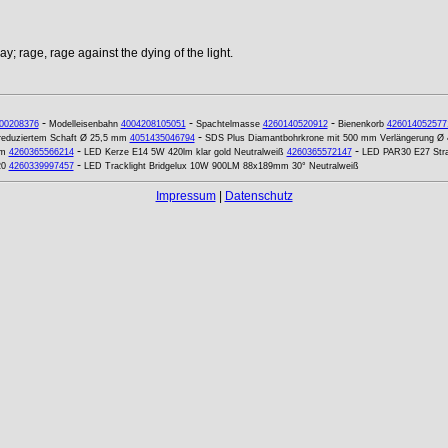
y; rage, rage against the dying of the light.
-
-
-
00208376
Modelleisenbahn
4004208105051
Spachtelmasse
4260140520912
Bienenkorb
426014052577
-
t reduziertem Schaft Ø 25,5 mm
4051435046794
SDS Plus Diamantbohrkrone mit 500 mm Verlängerung Ø
-
-
mm
4260365566214
LED Kerze E14 5W 420lm klar gold Neutralweiß
4260365572147
LED PAR30 E27 Strah
-
20
4260339997457
LED Tracklight Bridgelux 10W 900LM 88x189mm 30° Neutralweiß
Impressum
|
Datenschutz