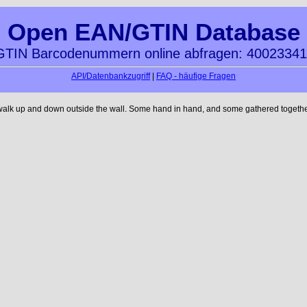
Open EAN/GTIN Database
TIN Barcodenummern online abfragen: 4002334
API/Datenbankzugriff
|
FAQ - häufige Fragen
 walk up and down outside the wall. Some hand in hand, and some gathered together