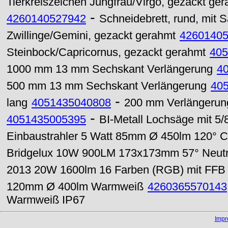
Tierkreiszeichen Jungfrau/Virgo, gezackt ge
-
4260140527942
Schneidebrett, rund, mit Sa
Zwillinge/Gemini, gezackt gerahmt
4260140
Steinbock/Capricornus, gezackt gerahmt
405
1000 mm 13 mm Sechskant Verlängerung
4
500 mm 13 mm Sechskant Verlängerung
40
-
lang
4051435040808
200 mm Verlängerung 
-
4051435005395
BI-Metall Lochsäge mit 5
Einbaustrahler 5 Watt 85mm Ø 450lm 120°
Bridgelux 10W 900LM 173x173mm 57° Neutra
2013 20W 1600lm 16 Farben (RGB) mit FFB
120mm Ø 400lm Warmweiß
4260365570143
Warmweiß IP67
Imp