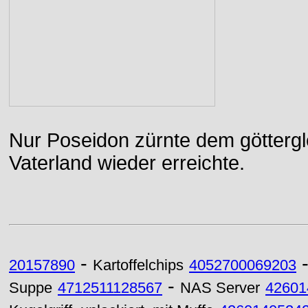
Nur Poseidon zürnte dem göttergle
Vaterland wieder erreichte.
-
20157890
Kartoffelchips
4052700069203
-
Suppe
4712511128567
NAS Server
42601