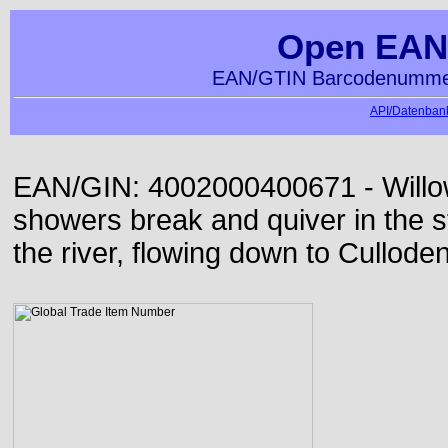
Open EAN
EAN/GTIN Barcodenummer
API/Datenbank
EAN/GIN: 4002000400671 - Willo
showers break and quiver in the s
the river, flowing down to Culloden