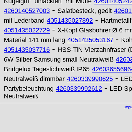
Kugelgriff, unlackiert, mit Muffe
4260140524
-
4260140527003
Salatbesteck, geölt
42601
-
mit Lederband
4051435027892
Hartmetall
-
4051435022729
X-Kopf Glasbohrer Ø 6 m
-
Material 141 mm lang
4051435053167
Koh
-
4051435037716
HSS-TiN Vierzahnfräser 
6W Silber Samsung small Neutralweiß
4260
Bridgelux Tageslichtweiß IP65
42603655696
-
Neutralweiß dimmbar
4260339990625
LED
-
Partybeleuchtung
4260339992612
LED Sp
Neutralweiß
Imp