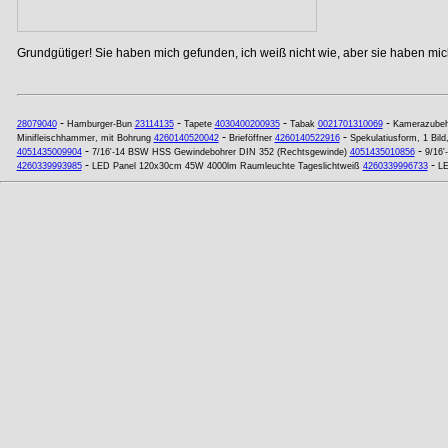
Grundgütiger! Sie haben mich gefunden, ich weiß nicht wie, aber sie haben mich
-
-
-
-
28079040
Hamburger-Bun
23114135
Tapete
4030400200935
Tabak
0021701310069
Kamerazubeh
-
-
Minifleischhammer, mit Bohrung
4260140520042
Brieföffner
4260140522916
Spekulatiusform, 1 Bild
-
-
4051435009904
7/16'-14 BSW HSS Gewindebohrer DIN 352 (Rechtsgewinde)
4051435010856
9/16'
-
-
4260339993985
LED Panel 120x30cm 45W 4000lm Raumleuchte Tageslichtweiß
4260339996733
LE