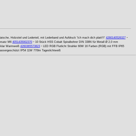
-
latsche, Holzstiel und Lederteil, mit Lederband und Aufdruck 'Ich mach dich platt!!!'
4260140526327
-
ursatz M6
4051435002370
10 Stück HSS Cobalt Spiralbohrer DIN 338N für Metall Ø 2,0 mm
-
 klar Warmweiß
4260365573823
LED RGB Flutlicht Strahler 60W 16 Farben (RGB) mit FFB IP65
ssergeschützt IP54 11W 770lm Tageslichtweiß