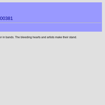
400381
 in bands. The bleeding hearts and artists make their stand.