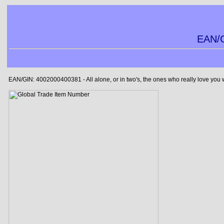
EAN/G
EAN/GIN: 4002000400381 - All alone, or in two's, the ones who really love you