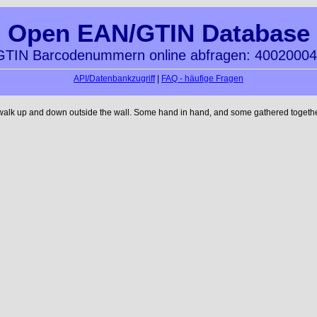
Open EAN/GTIN Database
TIN Barcodenummern online abfragen: 4002000
API/Datenbankzugriff
|
FAQ - häufige Fragen
 walk up and down outside the wall. Some hand in hand, and some gathered together