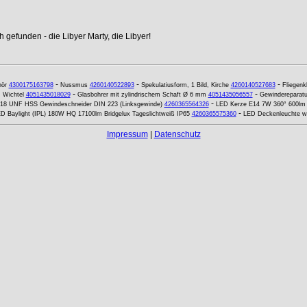
 gefunden - die Libyer Marty, die Libyer!
-
-
-
ör
4300175163798
Nussmus
4260140522893
Spekulatiusform, 1 Bild, Kirche
4260140527683
Fliegenk
-
-
, Wichtel
4051435018029
Glasbohrer mit zylindrischem Schaft Ø 6 mm
4051435056557
Gewindereparat
-
-18 UNF HSS Gewindeschneider DIN 223 (Linksgewinde)
4260365564326
LED Kerze E14 7W 360° 600lm
-
D Baylight (IPL) 180W HQ 17100lm Bridgelux Tageslichtweiß IP65
4260365575360
LED Deckenleuchte wa
Impressum
|
Datenschutz