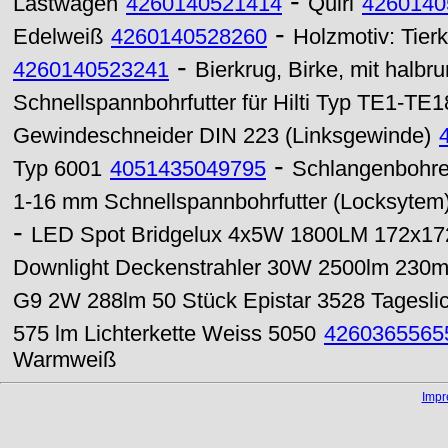
-
Lastwagen
4260140521414
Quirl
4260140
-
Edelweiß
4260140528260
Holzmotiv: Tier
-
4260140523241
Bierkrug, Birke, mit halb
Schnellspannbohrfutter für Hilti Typ TE1-TE1
Gewindeschneider DIN 223 (Linksgewinde)
-
Typ 6001
4051435049795
Schlangenbohre
1-16 mm Schnellspannbohrfutter (Locksytem)
-
LED Spot Bridgelux 4x5W 1800LM 172x1
Downlight Deckenstrahler 30W 2500lm 23
G9 2W 288lm 50 Stück Epistar 3528 Tagesli
575 lm Lichterkette Weiss 5050
4260365565
Warmweiß
Imp