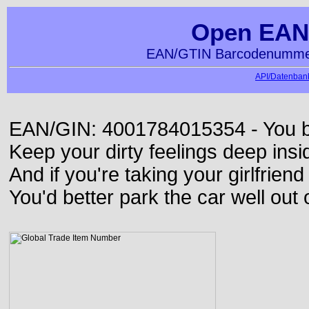
Open EAN
EAN/GTIN Barcodenummer
API/Datenbank
EAN/GIN: 4001784015354 - You bett
Keep your dirty feelings deep insi
And if you're taking your girlfriend
You'd better park the car well out 