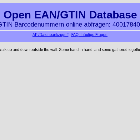
Open EAN/GTIN Database
TIN Barcodenummern online abfragen: 4001784
API/Datenbankzugriff
|
FAQ - häufige Fragen
 walk up and down outside the wall. Some hand in hand, and some gathered together