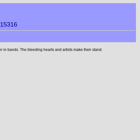
015316
 in bands. The bleeding hearts and artists make their stand.