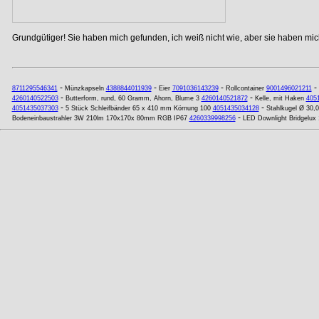
Grundgütiger! Sie haben mich gefunden, ich weiß nicht wie, aber sie haben mich
-
-
-
-
8711295546341
Münzkapseln
4388844011939
Eier
7091036143239
Rollcontainer
9001496021211
-
-
4260140522503
Butterform, rund, 60 Gramm, Ahorn, Blume 3
4260140521872
Kelle, mit Haken
405
-
-
4051435037303
5 Stück Schleifbänder 65 x 410 mm Körnung 100
4051435034128
Stahlkugel Ø 30,
-
Bodeneinbaustrahler 3W 210lm 170x170x 80mm RGB IP67
4260339998256
LED Downlight Bridgelu