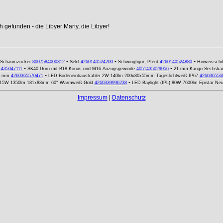
 gefunden - die Libyer Marty, die Libyer!
-
-
-
Schaumzucker
8007584000312
Sekt
4260140524200
Schwingfigur, Pferd
4260140524880
Hinweissch
-
-
1435047111
SK40 Dorn mit B18 Konus und M16 Anzugsgewinde
4051435029056
21 mm Kango Sechskant
-
0 mm
4260365570471
LED Bodeneinbaustrahler 2W 140lm 200x80x55mm Tageslichtweiß IP67
426036556
-
x 15W 1350lm 181x83mm 60° Warmweiß Gold
4260339996238
LED Baylight (IPL) 80W 7600lm Epistar Neu
Impressum
|
Datenschutz