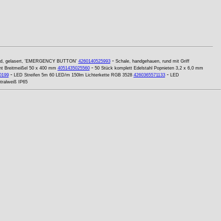
-
ild, gelasert, 'EMERGENCY BUTTON'
4260140525993
Schale, handgehauen, rund mit Griff
-
 Breitmeißel 50 x 400 mm
4051435025560
50 Stück komplett Edelstahl Popnieten 3,2 x 6,0 mm
-
-
0199
LED Streifen 5m 60 LED/m 150lm Lichterkette RGB 3528
4260365571133
LED
tralweiß IP65