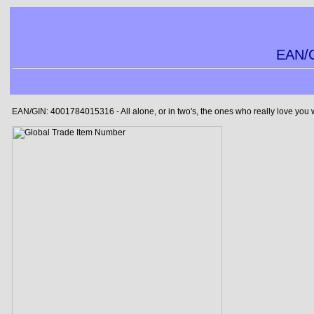
EAN/G
EAN/GIN: 4001784015316 - All alone, or in two's, the ones who really love you