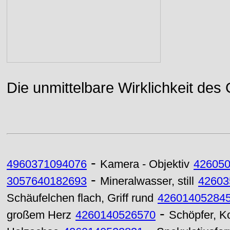
Die unmittelbare Wirklichkeit des
-
4960371094076
Kamera - Objektiv
42605
-
3057640182693
Mineralwasser, still
42603
Schäufelchen flach, Griff rund
42601405284
-
großem Herz
4260140526570
Schöpfer, Ko