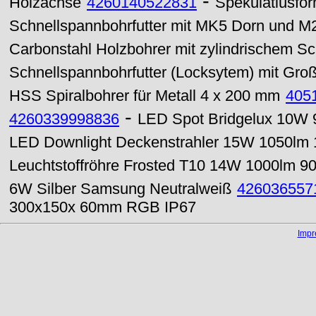
-
Holzachse
4260140522831
Spekulatiusfor
Schnellspannbohrfutter mit MK5 Dorn und 
Carbonstahl Holzbohrer mit zylindrischem Sc
Schnellspannbohrfutter (Locksytem) mit Groß
HSS Spiralbohrer für Metall 4 x 200 mm
405
-
4260339998836
LED Spot Bridgelux 10
LED Downlight Deckenstrahler 15W 1050l
Leuchtstoffröhre Frosted T10 14W 1000lm 9
6W Silber Samsung Neutralweiß
426036557
300x150x 60mm RGB IP67
Imp